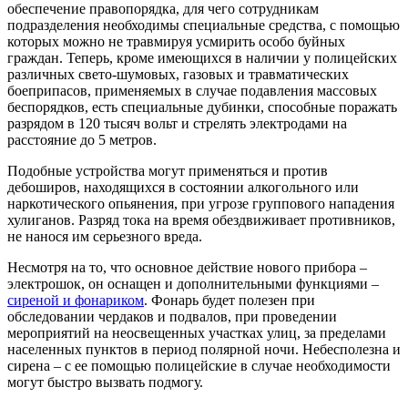
обеспечение правопорядка, для чего сотрудникам
подразделения необходимы специальные средства, с помощью
которых можно не травмируя усмирить особо буйных
граждан. Теперь, кроме имеющихся в наличии у полицейских
различных свето-шумовых, газовых и травматических
боеприпасов, применяемых в случае подавления массовых
беспорядков, есть специальные дубинки, способные поражать
разрядом в 120 тысяч вольт и стрелять электродами на
расстояние до 5 метров.
Подобные устройства могут применяться и против
дебоширов, находящихся в состоянии алкогольного или
наркотического опьянения, при угрозе группового нападения
хулиганов. Разряд тока на время обездвиживает противников,
не нанося им серьезного вреда.
Несмотря на то, что основное действие нового прибора –
электрошок, он оснащен и дополнительными функциями –
сиреной и фонариком
. Фонарь будет полезен при
обследовании чердаков и подвалов, при проведении
мероприятий на неосвещенных участках улиц, за пределами
населенных пунктов в период полярной ночи. Небесполезна и
сирена – с ее помощью полицейские в случае необходимости
могут быстро вызвать подмогу.