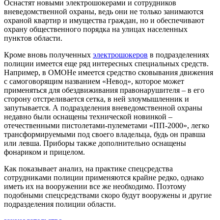
Оснастят новыми электрошокерами и сотрудников
вневедомственной охраны, ведь они не только занимаются
охраной квартир и имущества граждан, но и обеспечивают
охрану общественного порядка на улицах населенных
пунктов области.
Кроме вновь полученных
электрошокеров
в подразделениях
полиции имеется еще ряд интересных специальных средств.
Например, в ОМОНе имеется средство сковывания движения
с самоговорящим названием
«
Невод
»
, которое может
применяться для обездвиживания правонарушителя – в его
сторону отстреливается сетка, в ней злоумышленник и
запутывается. А подразделения вневедомственной охраны
недавно были оснащены технической новинкой –
отечественными пистолетами-пулеметами
«
ПП-2000
»
, легко
трансформируемыми под своего владельца, будь он правша
или левша. Приборы также дополнительно оснащены
фонариком и прицелом.
Как показывает анализ, на практике спецсредства
сотрудниками полиции применяются крайне редко, однако
иметь их на вооружении все же необходимо. Поэтому
подобными спецсредствами скоро будут вооружены и другие
подразделения полиции области.