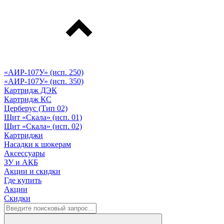
«АИР-107У» (исп. 250)
«АИР-107У» (исп. 350)
Картридж ДЭК
Картридж КС
Церберус (Тип 02)
Щит «Скала» (исп. 01)
Щит «Скала» (исп. 02)
Картриджи
Насадки к шокерам
Аксессуары
ЗУ и АКБ
Акции и скидки
Где купить
Акции
Скидки