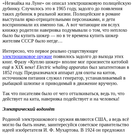
«Незнайка на Луне» он описал электрошоковую полицейскую
дубинку. Случилось это в 1965 году, задолго до появления
таких дубинок в реальной жизни. Полицейские в романе
выступали ярко-отрицательными персонажами, и дети
воспринимали их именно так. А вот читающие им вслух
книжку родители наверняка подумывали о том, что неплохо
было бы купить шокер — но в те времена купить шокер
жителям СССР было негде…
Интересно, что первое реально существующее
электрошоковое оружие
появилось задолго до выхода этих
книг. Фразу «Куплю шокер» вполне мог произнести китобой
ещё в XIX веке!
Electric whaling apparatus
был запатентован в
1852 году. Предназначался аппарат для охоты на китов,
источником питания служил генератор, устанавливаемый в
рыбацкой шлюпке и приводимый в движение вручную.
Так что писателям было от чего отталкиваться, ведь то, что
действует на кита, наверняка подействует и на человека!
Электрический водомёт
Родиной электрошокового оружия являются США, а ведь всё
могло бы быть иначе, заинтересуйся советское правительство
идеей изобретателя И. Ф. Мухартова. В 1924 он предложил