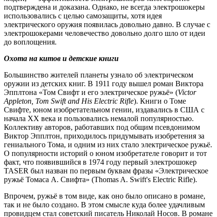
подтверждена и доказана. Однако, не всегда электрошокеры
использовались с целью самозащиты, хотя идея
электрического оружия появилась довольно давно. В случае с
электрошокерами человечество довольно долго шло от идеи
до воплощения.
Охота на китов и детские книги
Большинство жителей планеты узнало об электрическом
оружии из детских книг. В 1911 году вышел роман Виктора
Эпплтона «Том Свифт и его электрическое ружьё» (
Victor
Appleton, Tom Swift and His Electric Rifle
). Книги о Томе
Свифте, юном изобретательном гении, издавались в США с
начала XX века и пользовались немалой популярностью.
Коллективу авторов, работавших под общим псевдонимом
Виктор Эпплтон, приходилось придумывать изобретения за
гениального Тома, и одним из них стало электрическое ружьё.
О популярности историй о юном изобретателе говорит и тот
факт, что появившийся в 1974 году первый электрошокер
TASER был назван по первым буквам фразы «Электрическое
ружьё Томаса А. Свифта» (Thomas A. Swift's Electric Rifle).
Впрочем, ружьё в том виде, как оно было описано в романе,
так и не было создано. В этом смысле куда более удачливым
провидцем стал советский писатель Николай Носов. В романе