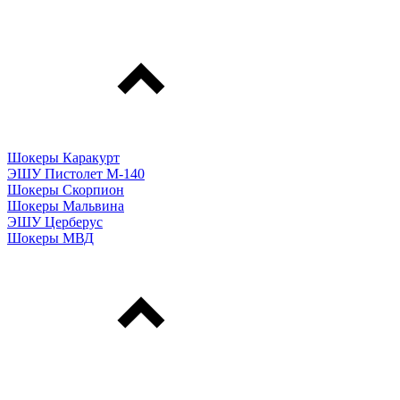
Шокеры Каракурт
ЭШУ Пистолет М-140
Шокеры Скорпион
Шокеры Мальвина
ЭШУ Церберус
Шокеры МВД