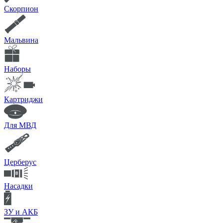
Скорпион
Мальвина
Наборы
Картриджи
Для МВД
Церберус
Насадки
ЗУ и АКБ