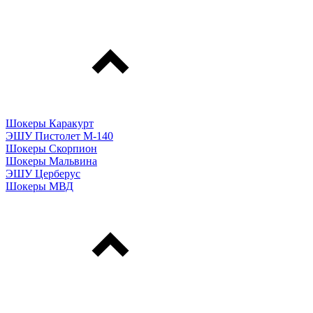
Шокеры Каракурт
ЭШУ Пистолет М-140
Шокеры Скорпион
Шокеры Мальвина
ЭШУ Церберус
Шокеры МВД