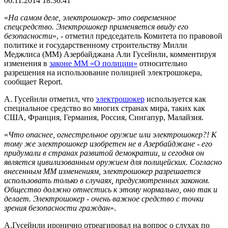
06.11.2014 18:36:41
«
На самом деле, электрошокер- это современное
спецсредство. Электрошокер применяется ввиду его
безопасности
», - отметил председатель Комитета по правовой
политике и государственному строительству Милли
Меджлиса (ММ) Азербайджана Али Гусейнли, комментируя
изменения в
законе ММ «О полиции»
относительно
разрешения на использование полицией электрошокера,
сообщает Report.
А. Гусейнли отметил, что
электрошокер
используется как
специальное средство во многих странах мира, таких как
США, Франция, Германия, Россия, Сингапур, Малайзия.
«
Что опаснее, огнестрельное оружие или электрошокер?! К
тому же электрошокер изобретен не в Азербайджане - его
придумали в странах развитой демократии, и сегодня он
является цивилизованным оружием для полицейских. Согласно
внесенным ММ изменениям, электрошокер разрешается
использовать только в случаях, предусмотренных законом.
Общество должно отнестись к этому нормально, оно так и
делает. Электрошокер - очень важное средство с точки
зрения безопасности граждан
».
А.Гусейнли иронично отреагировал на вопрос о слухах по