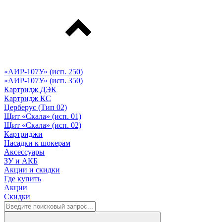
«АИР-107У» (исп. 250)
«АИР-107У» (исп. 350)
Картридж ДЭК
Картридж КС
Церберус (Тип 02)
Щит «Скала» (исп. 01)
Щит «Скала» (исп. 02)
Картриджи
Насадки к шокерам
Аксессуары
ЗУ и АКБ
Акции и скидки
Где купить
Акции
Скидки