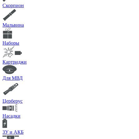
Скорпион
Мальвина
Наборы
Картриджи
Для МВД
Церберус
Насадки
ЗУ и АКБ