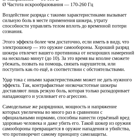
Ø Частота искрообразования — 170-260 Гц
Воздействие разряда с такими характеристиками вызывает
сильную боль в месте применения шокера, утрату
способности управлять телом вплоть до временной потери
сознания.
Этого эффекта более чем достаточно, если иметь в виду, что
электрошокер — это оружие самообороны. Хороший разряд
шокера отвлечет вашего противника от нехороших намерений
на несколько минут (до 10). За это время вы вполне сможете
убежать, позвать на помощь, связать нарушителя, или
поступить как-то ещё, в соответствии с обстоятельствами.
Удар тока с иными характеристиками может не дать нужного
эффекта. Так, контрафактные низкочастотные шокеры
доставляют лишь резкую боль, которая только раззадоривает
нападающего и усиливает его агрессию.
Самодельные же разрядники, мощность и напряжение
которых увеличены во много раз в сравнении с
официальными нормами, способны нанести серьёзный вред
здоровью человека и даже убить его. Такой шокер из оружия
самообороны превращается в оружие нападения и убийства,
что противоречит самому принципу самозащиты.