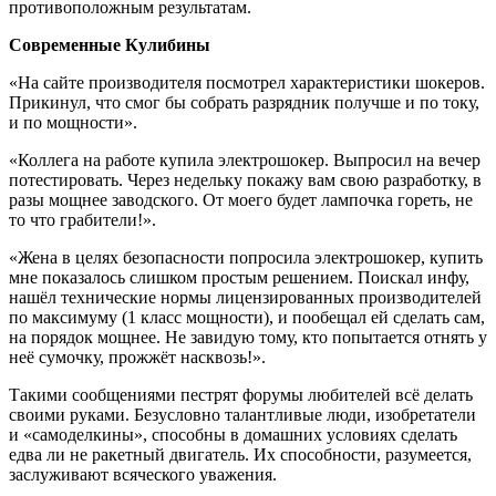
противоположным результатам.
Современные Кулибины
«На сайте производителя посмотрел характеристики шокеров.
Прикинул, что смог бы собрать разрядник получше и по току,
и по мощности».
«Коллега на работе купила электрошокер. Выпросил на вечер
потестировать. Через недельку покажу вам свою разработку, в
разы мощнее заводского. От моего будет лампочка гореть, не
то что грабители!».
«Жена в целях безопасности попросила электрошокер, купить
мне показалось слишком простым решением. Поискал инфу,
нашёл технические нормы лицензированных производителей
по максимуму (1 класс мощности), и пообещал ей сделать сам,
на порядок мощнее. Не завидую тому, кто попытается отнять у
неё сумочку, прожжёт насквозь!».
Такими сообщениями пестрят форумы любителей всё делать
своими руками. Безусловно талантливые люди, изобретатели
и «самоделкины», способны в домашних условиях сделать
едва ли не ракетный двигатель. Их способности, разумеется,
заслуживают всяческого уважения.