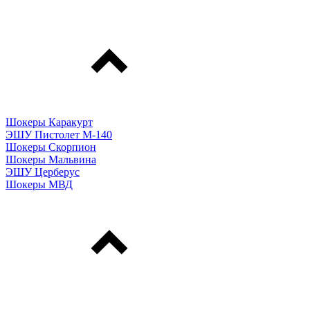
Шокеры Каракурт
ЭШУ Пистолет М-140
Шокеры Скорпион
Шокеры Мальвина
ЭШУ Церберус
Шокеры МВД