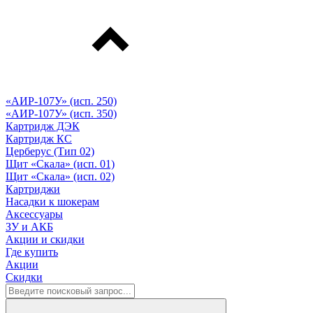
«АИР-107У» (исп. 250)
«АИР-107У» (исп. 350)
Картридж ДЭК
Картридж КС
Церберус (Тип 02)
Щит «Скала» (исп. 01)
Щит «Скала» (исп. 02)
Картриджи
Насадки к шокерам
Аксессуары
ЗУ и АКБ
Акции и скидки
Где купить
Акции
Скидки