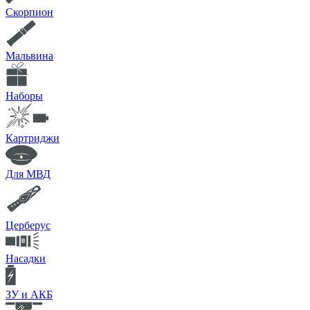
Скорпион
Мальвина
Наборы
Картриджи
Для МВД
Церберус
Насадки
ЗУ и АКБ