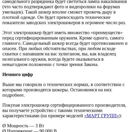
самодельного разрядника будет светиться лампа накаливания
(что часто подтверждают фото и видеоролики на форумах
умельцев). Такой шокер вполне сможет прожечь дыру в
плотной одежде. Он будет превосходить технические
показатели заводских электрошокеров в огромное число раз.
Этот электрошокер будет иметь множество «преимуществ»
перед сертифицированным оружием. Кроме одного, самого
главного. Самодельный шокер всегда будет противозаконен и
опасен. При любых обстоятельствах, при любом исходе
схватки с напавшим на вас хулиганом, вы, как владелец
нелегального оружия, всегда будете оказываться в
невыгодном положении с точки зрения Закона.
Немного цифр
Выше мы говорили о технических нормах, в соответствии с
которыми производятся шокеры. Остановимся на них
подробнее.
Покупая электрошокер сертифицированного производителя,
вы получаете устройство с такими техническими
характеристиками (на примере моделей
«МАРТ ГРУПП»
):
Ø Мощность — 3 Вт
Ø Напряжение — 90 000 В