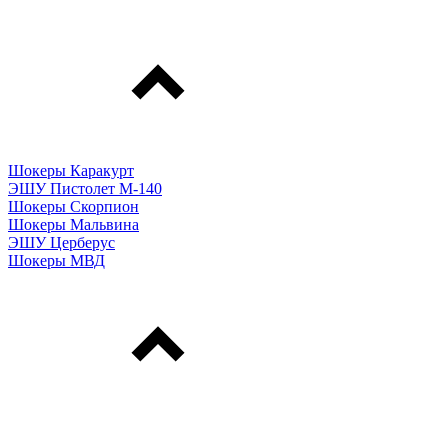
Шокеры Каракурт
ЭШУ Пистолет М-140
Шокеры Скорпион
Шокеры Мальвина
ЭШУ Церберус
Шокеры МВД