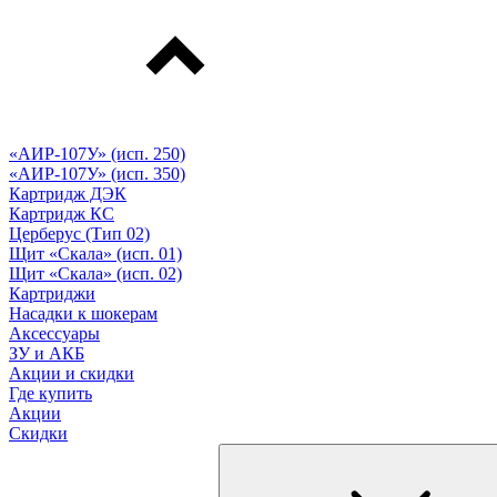
«АИР-107У» (исп. 250)
«АИР-107У» (исп. 350)
Картридж ДЭК
Картридж КС
Церберус (Тип 02)
Щит «Скала» (исп. 01)
Щит «Скала» (исп. 02)
Картриджи
Насадки к шокерам
Аксессуары
ЗУ и АКБ
Акции и скидки
Где купить
Акции
Скидки