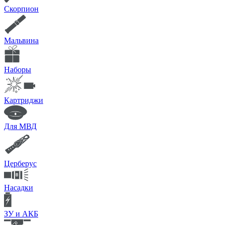
Скорпион
Мальвина
Наборы
Картриджи
Для МВД
Церберус
Насадки
ЗУ и АКБ