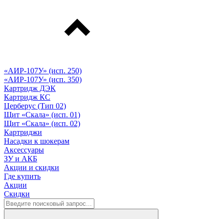
«АИР-107У» (исп. 250)
«АИР-107У» (исп. 350)
Картридж ДЭК
Картридж КС
Церберус (Тип 02)
Щит «Скала» (исп. 01)
Щит «Скала» (исп. 02)
Картриджи
Насадки к шокерам
Аксессуары
ЗУ и АКБ
Акции и скидки
Где купить
Акции
Скидки