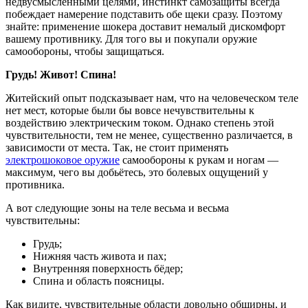
недвусмысленными целями, инстинкт самозащиты всегда
побеждает намерение подставить обе щеки сразу. Поэтому
знайте: применение шокера доставит немалый дискомфорт
вашему противнику. Для того вы и покупали оружие
самообороны, чтобы защищаться.
Грудь! Живот! Спина!
Житейский опыт подсказывает нам, что на человеческом теле
нет мест, которые были бы вовсе нечувствительны к
воздействию электрическим током. Однако степень этой
чувствительности, тем не менее, существенно различается, в
зависимости от места. Так, не стоит применять
электрошоковое оружие
самообороны к рукам и ногам —
максимум, чего вы добьётесь, это болевых ощущений у
противника.
А вот следующие зоны на теле весьма и весьма
чувствительны:
Грудь;
Нижняя часть живота и пах;
Внутренняя поверхность бёдер;
Спина и область поясницы.
Как видите, чувствительные области довольно обширны, и