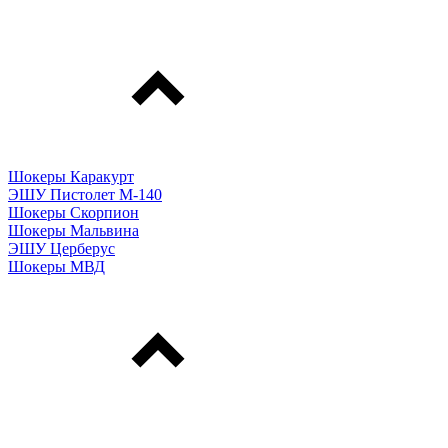
Шокеры Каракурт
ЭШУ Пистолет М-140
Шокеры Скорпион
Шокеры Мальвина
ЭШУ Церберус
Шокеры МВД