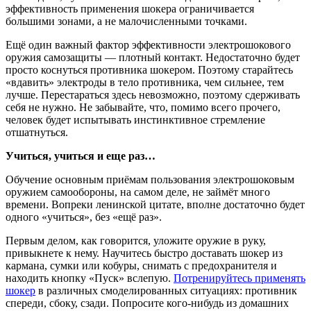
эффективность применения шокера ограничивается
большими зонами, а не малочисленными точками.
Ещё один важный фактор эффективности электрошокового
оружия самозащиты — плотный контакт. Недостаточно будет
просто коснуться противника шокером. Поэтому старайтесь
«вдавить» электроды в тело противника, чем сильнее, тем
лучше. Перестараться здесь невозможно, поэтому сдерживать
себя не нужно. Не забывайте, что, помимо всего прочего,
человек будет испытывать инстинктивное стремление
отшатнуться.
Учиться, учиться и еще раз…
Обучение основным приёмам пользования электрошоковым
оружием самообороны, на самом деле, не займёт много
времени. Вопреки ленинской цитате, вполне достаточно будет
одного «учиться», без «ещё раз».
Первым делом, как говорится, уложите оружие в руку,
привыкнете к нему. Научитесь быстро доставать шокер из
кармана, сумки или кобуры, снимать с предохранителя и
находить кнопку «Пуск» вслепую.
Потренируйтесь применять
шокер
в различных смоделированных ситуациях: противник
спереди, сбоку, сзади. Попросите кого-нибудь из домашних