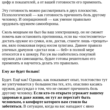
цифр и показателей, а от вашей готовности его применить.
Эту готовность можно рассматривать в двух плоскостях.
Психологической — как готовность причинить боль другому
человеку. И операционной — как умение правильно
орудовать оружием самообороны.
Сколь мощным ни был бы ваш электрошокер, он не сможет
помочь вам остановить противника, если вы «постесняетесь»
достать оружие из сумки, или, достав, станете лишь «трещать»
им, вяло помахивая перед носом хулигана. Давнее правило
уличных драчунов «достал нож — бей» в полной мере
относится и к шокеру. Раз уж вы озаботились покупкой
оружия для самозащиты, будьте готовы решительно его
применять и научитесь делать это правильно.
Ему же будет больно!
Будет. Ещё как! Однако, как показывает опыт, толстовство тут
же улетучивается у большинства тех, кто, опасливо касаясь
оружия, рассуждал о том, что не сможет причинить боль
другому человеку.
Если кто-то открыто угрожает вашему
здоровью и даже жизни, он тут же перестаёт быть
человеком, о комфорте которого вам стоило бы
заботиться.
В ситуации, когда на вас нападают с явно