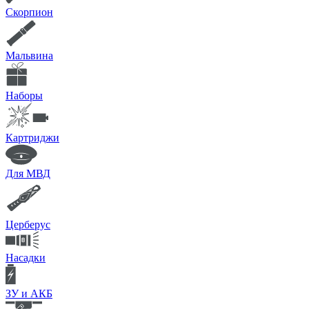
Скорпион
Мальвина
Наборы
Картриджи
Для МВД
Церберус
Насадки
ЗУ и АКБ