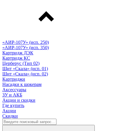
«АИР-107У» (исп. 250)
«АИР-107У» (исп. 350)
Картридж ДЭК
Картридж КС
Церберус (Тип 02)
Щит «Скала» (исп. 01)
Щит «Скала» (исп. 02)
Картриджи
Насадки к шокерам
Аксессуары
ЗУ и АКБ
Акции и скидки
Где купить
Акции
Скидки