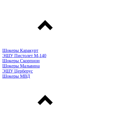
Шокеры Каракурт
ЭШУ Пистолет М-140
Шокеры Скорпион
Шокеры Мальвина
ЭШУ Церберус
Шокеры МВД