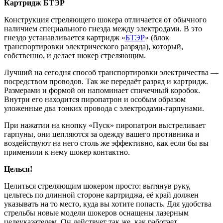
Картридж БТЭР
Конструкция стреляющего шокера отличается от обычного
наличием специального гнезда между электродами. В это
гнездо устанавливается картридж «
БТЭР
» (блок
транспортировки электрического разряда), который,
собственно, и делает шокер стреляющим.
Лучший на сегодня способ транспортировки электричества —
посредством проводов. Так же передаёт разряд и картридж.
Размерами и формой он напоминает спичечный коробок.
Внутри его находится пиропатрон и особым образом
уложенные два тонких провода с электродами-гарпунами.
При нажатии на кнопку «Пуск» пиропатрон выстреливает
гарпуны, они цепляются за одежду вашего противника и
воздействуют на него столь же эффективно, как если бы вы
применили к нему шокер контактно.
Целься!
Целиться стреляющим шокером просто: вытянув руку,
цельтесь по длинной стороне картриджа, её край должен
указывать на то место, куда вы хотите попасть. Для удобства
стрельбы новые модели шокеров оснащены лазерным
целеуказателем. Он действует так же, как работает