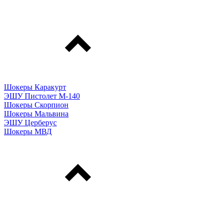
Шокеры Каракурт
ЭШУ Пистолет М-140
Шокеры Скорпион
Шокеры Мальвина
ЭШУ Церберус
Шокеры МВД