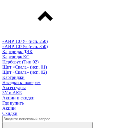
«АИР-107У» (исп. 250)
«АИР-107У» (исп. 350)
Картридж ДЭК
Картридж КС
Церберус (Тип 02)
Щит «Скала» (исп. 01)
Щит «Скала» (исп. 02)
Картриджи
Насадки к шокерам
Аксессуары
ЗУ и АКБ
Акции и скидки
Где купить
Акции
Скидки