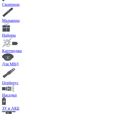
Скорпион
Мальвина
Наборы
Картриджи
Для МВД
Церберус
Насадки
ЗУ и АКБ