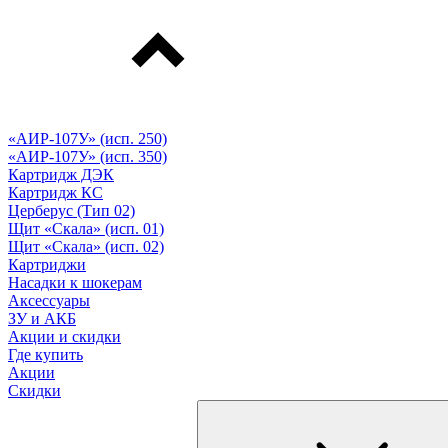
«АИР-107У» (исп. 250)
«АИР-107У» (исп. 350)
Картридж ДЭК
Картридж КС
Церберус (Тип 02)
Щит «Скала» (исп. 01)
Щит «Скала» (исп. 02)
Картриджи
Насадки к шокерам
Аксессуары
ЗУ и АКБ
Акции и скидки
Где купить
Акции
Скидки