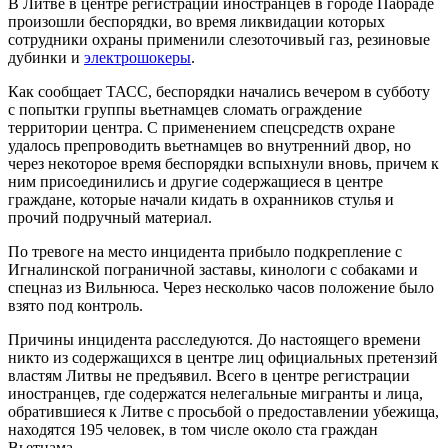
В Литве в центре регистрации иностранцев в городе Пабраде
произошли беспорядки, во время ликвидации которых
сотрудники охраны применили слезоточивый газ, резиновые
дубинки и
электрошокеры
.
Как сообщает ТАСС, беспорядки начались вечером в субботу
с попытки группы вьетнамцев сломать ограждение
территории центра. С применением спецсредств охране
удалось препроводить вьетнамцев во внутренний двор, но
через некоторое время беспорядки вспыхнули вновь, причем к
ним присоединились и другие содержащиеся в центре
граждане, которые начали кидать в охранников стулья и
прочий подручный материал.
По тревоге на место инцидента прибыло подкрепление с
Игналинской пограничной заставы, кинологи с собаками и
спецназ из Вильнюса. Через несколько часов положение было
взято под контроль.
Причины инцидента расследуются. До настоящего времени
никто из содержащихся в центре лиц официальных претензий
властям Литвы не предъявил. Всего в центре регистрации
иностранцев, где содержатся нелегальные мигранты и лица,
обратившиеся к Литве с просьбой о предоставлении убежища,
находятся 195 человек, в том числе около ста граждан
Вьетнама.