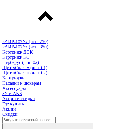
«АИР-107У» (исп. 250)
«АИР-107У» (исп. 350)
Картридж ДЭК
Картридж КС
Церберус (Тип 02)
Щит «Скала» (исп. 01)
Щит «Скала» (исп. 02)
Картриджи
Насадки к шокерам
Аксессуары
ЗУ и АКБ
Акции и скидки
Где купить
Акции
Скидки