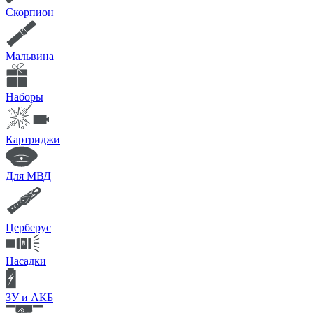
Скорпион
Мальвина
Наборы
Картриджи
Для МВД
Церберус
Насадки
ЗУ и АКБ