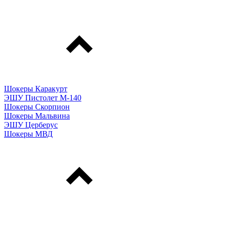
Шокеры Каракурт
ЭШУ Пистолет М-140
Шокеры Скорпион
Шокеры Мальвина
ЭШУ Церберус
Шокеры МВД