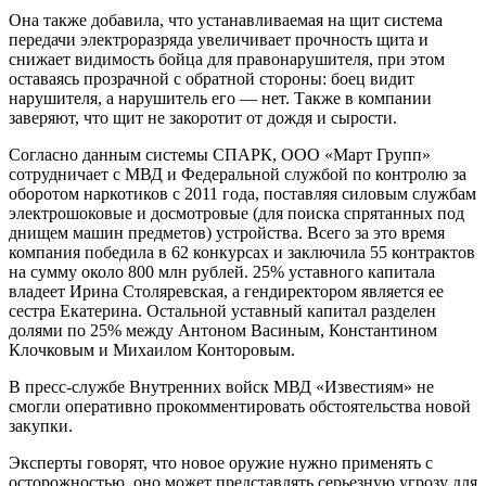
Она также добавила, что устанавливаемая на щит система
передачи электроразряда увеличивает прочность щита и
снижает видимость бойца для правонарушителя, при этом
оставаясь прозрачной с обратной стороны: боец видит
нарушителя, а нарушитель его — нет. Также в компании
заверяют, что щит не закоротит от дождя и сырости.
Согласно данным системы СПАРК, ООО «Март Групп»
сотрудничает с МВД и Федеральной службой по контролю за
оборотом наркотиков с 2011 года, поставляя силовым службам
электрошоковые и досмотровые (для поиска спрятанных под
днищем машин предметов) устройства. Всего за это время
компания победила в 62 конкурсах и заключила 55 контрактов
на сумму около 800 млн рублей. 25% уставного капитала
владеет Ирина Столяревская, а гендиректором является ее
сестра Екатерина. Остальной уставный капитал разделен
долями по 25% между Антоном Васиным, Константином
Клочковым и Михаилом Конторовым.
В пресс-службе Внутренних войск МВД «Известиям» не
смогли оперативно прокомментировать обстоятельства новой
закупки.
Эксперты говорят, что новое оружие нужно применять с
осторожностью, оно может представлять серьезную угрозу для