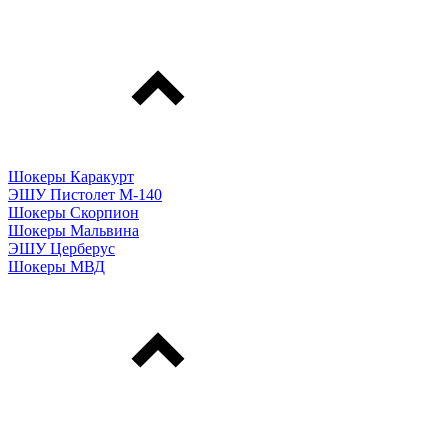
Шокеры Каракурт
ЭШУ Пистолет М-140
Шокеры Скорпион
Шокеры Мальвина
ЭШУ Церберус
Шокеры МВД