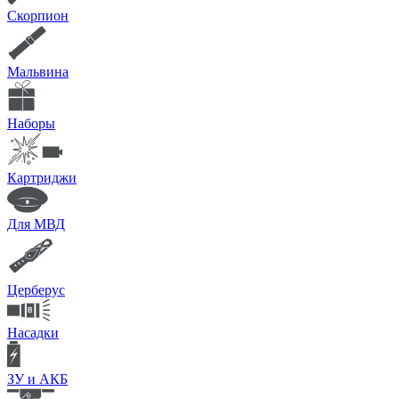
Скорпион
Мальвина
Наборы
Картриджи
Для МВД
Церберус
Насадки
ЗУ и АКБ