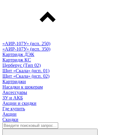
«АИР-107У» (исп. 250)
«АИР-107У» (исп. 350)
Картридж ДЭК
Картридж КС
Церберус (Тип 02)
Щит «Скала» (исп. 01)
Щит «Скала» (исп. 02)
Картриджи
Насадки к шокерам
Аксессуары
ЗУ и АКБ
Акции и скидки
Где купить
Акции
Скидки