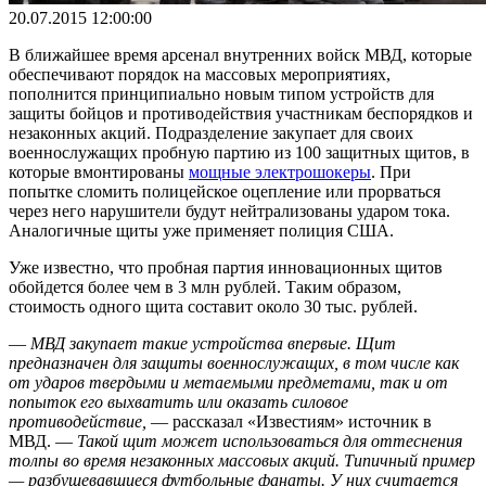
20.07.2015 12:00:00
В ближайшее время арсенал внутренних войск МВД, которые
обеспечивают порядок на массовых мероприятиях,
пополнится принципиально новым типом устройств для
защиты бойцов и противодействия участникам беспорядков и
незаконных акций. Подразделение закупает для своих
военнослужащих пробную партию из 100 защитных щитов, в
которые вмонтированы
мощные электрошокеры
. При
попытке сломить полицейское оцепление или прорваться
через него нарушители будут нейтрализованы ударом тока.
Аналогичные щиты уже применяет полиция США.
Уже известно, что пробная партия инновационных щитов
обойдется более чем в 3 млн рублей. Таким образом,
стоимость одного щита составит около 30 тыс. рублей.
—
МВД закупает такие устройства впервые. Щит
предназначен для защиты военнослужащих, в том числе как
от ударов твердыми и метаемыми предметами, так и от
попыток его выхватить или оказать силовое
противодействие,
— рассказал «Известиям» источник в
МВД. —
Такой щит может использоваться для оттеснения
толпы во время незаконных массовых акций. Типичный пример
— разбушевавшиеся футбольные фанаты. У них считается