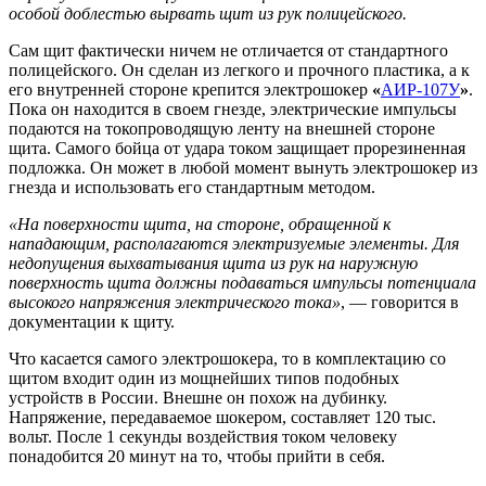
особой доблестью вырвать щит из рук полицейского.
Сам щит фактически ничем не отличается от стандартного
полицейского. Он сделан из легкого и прочного пластика, а к
его внутренней стороне крепится электрошокер
«
АИР-107У
»
.
Пока он находится в своем гнезде, электрические импульсы
подаются на токопроводящую ленту на внешней стороне
щита. Самого бойца от удара током защищает прорезиненная
подложка. Он может в любой момент вынуть электрошокер из
гнезда и использовать его стандартным методом.
«На поверхности щита, на стороне, обращенной к
нападающим, располагаются электризуемые элементы. Для
недопущения выхватывания щита из рук на наружную
поверхность щита должны подаваться импульсы потенциала
высокого напряжения электрического тока»
, — говорится в
документации к щиту.
Что касается самого электрошокера, то в комплектацию со
щитом входит один из мощнейших типов подобных
устройств в России. Внешне он похож на дубинку.
Напряжение, передаваемое шокером, составляет 120 тыс.
вольт. После 1 секунды воздействия током человеку
понадобится 20 минут на то, чтобы прийти в себя.