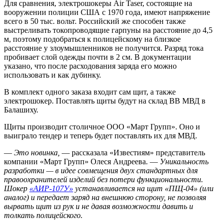
Для сравнения, электрошокеры Air Taser, состоящие на
вооружении полиции США с 1970 года, имеют напряжение
всего в 50 тыс. вольт. Российский же способен также
выстреливать токопроводящие гарпуны на расстояние до 4,5
м, поэтому подобраться к полицейскому на близкое
расстояние у злоумышленников не получится. Разряд тока
пробивает слой одежды почти в 2 см. В документации
указано, что после расходования заряда его можно
использовать и как дубинку.
В комплект одного заказа входит сам щит, а также
электрошокер. Поставлять щиты будут на склад ВВ МВД в
Балашиху.
Щиты производит столичное ООО «Март Групп». Оно и
выиграло тендер и теперь будет поставлять их для МВД.
—
Это новинка,
— рассказала «Известиям» представитель
компании «Март Групп» Олеся Андреева. —
Уникальность
разработки — в идее совмещения двух стандартных для
правоохранителей изделий без потери функциональности.
Шокер
«АИР-107У»
устанавливается на щит «ПЩ-04» (или
аналог) и передает заряд на внешнюю сторону, не позволяя
вырвать щит из рук и не давая возможности давить и
толкать полицейского.