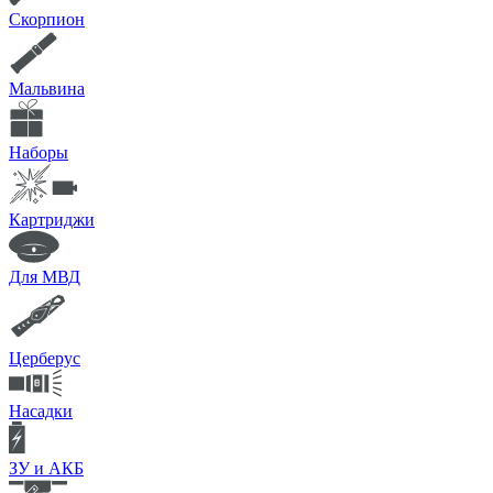
Скорпион
Мальвина
Наборы
Картриджи
Для МВД
Церберус
Насадки
ЗУ и АКБ