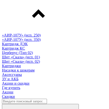
«АИР-107У» (исп. 250)
«АИР-107У» (исп. 350)
Картридж ДЭК
Картридж КС
Церберус (Тип 02)
Щит «Скала» (исп. 01)
Щит «Скала» (исп. 02)
Картриджи
Насадки к шокерам
Аксессуары
ЗУ и АКБ
Акции и скидки
Где купить
Акции
Скидки