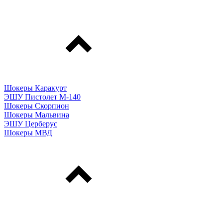
Шокеры Каракурт
ЭШУ Пистолет М-140
Шокеры Скорпион
Шокеры Мальвина
ЭШУ Церберус
Шокеры МВД