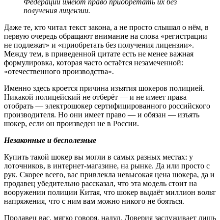
Федерации имеют право приобретать их без
получения лицензии.
Даже те, кто читал текст закона, а не просто слышал о нём, в
первую очередь обращают внимание на слова «регистрации
не подлежат» и «приобретать без получения лицензии».
Между тем, в приведенной цитате есть не менее важная
формулировка, которая часто остаётся незамеченной:
«отечественного производства».
Именно здесь кроется причина изъятия шокеров полицией.
Никакой полицейский не отберёт — и не имеет права
отобрать — электрошокер сертифицированного российского
производителя. Но они имеет право — и обязан — изъять
шокер, если он произведен не в России.
Незаконные и бесполезные
Купить такой шокер вы могли в самых разных местах: у
лоточников, в интернет-магазине, на рынке. Да или просто с
рук. Скорее всего, вас привлекла невысокая цена шокера, да и
продавец убедительно рассказал, что эта модель стоит на
вооружении полиции Китая, что шокер выдаёт миллион вольт
напряжения, что с ним вам можно никого не бояться.
Продавец вас, мягко говоря, надул. Доверия заслуживает лишь