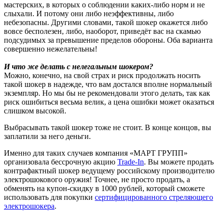
мастерских, в которых о соблюдении каких-либо норм и не
слыхали. И потому они либо неэффективны, либо
небезопасны. Другими словами, такой шокер окажется либо
вовсе бесполезен, либо, наоборот, приведёт вас на скамью
подсудимых за превышение пределов обороны. Оба варианта
совершенно нежелательны!
И что же делать с нелегальным шокером?
Можно, конечно, на свой страх и риск продолжать носить
такой шокер в надежде, что вам достался вполне нормальный
экземпляр. Но мы бы не рекомендовали этого делать, так как
риск ошибиться весьма велик, а цена ошибки может оказаться
слишком высокой.
Выбрасывать такой шокер тоже не стоит. В конце концов, вы
заплатили за него деньги.
Именно для таких случаев компания «МАРТ ГРУПП»
организовала бессрочную акцию
Trade-In
. Вы можете продать
контрафактный шокер ведущему российскому производителю
электрошокового оружия! Точнее, не просто продать, а
обменять на купон-скидку в 1000 рублей, который сможете
использовать для покупки
сертифицированного стреляющего
электрошокера
.