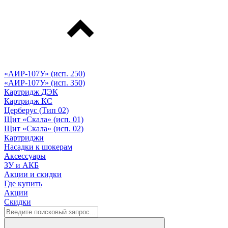
«АИР-107У» (исп. 250)
«АИР-107У» (исп. 350)
Картридж ДЭК
Картридж КС
Церберус (Тип 02)
Щит «Скала» (исп. 01)
Щит «Скала» (исп. 02)
Картриджи
Насадки к шокерам
Аксессуары
ЗУ и АКБ
Акции и скидки
Где купить
Акции
Скидки