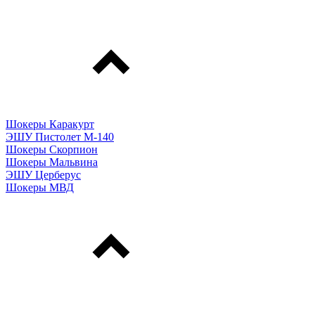
Шокеры Каракурт
ЭШУ Пистолет М-140
Шокеры Скорпион
Шокеры Мальвина
ЭШУ Церберус
Шокеры МВД