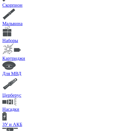
Скорпион
Мальвина
Наборы
Картриджи
Для МВД
Церберус
Насадки
ЗУ и АКБ