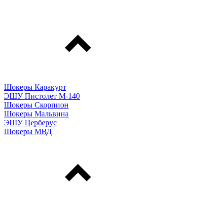
Шокеры Каракурт
ЭШУ Пистолет М-140
Шокеры Скорпион
Шокеры Мальвина
ЭШУ Церберус
Шокеры МВД