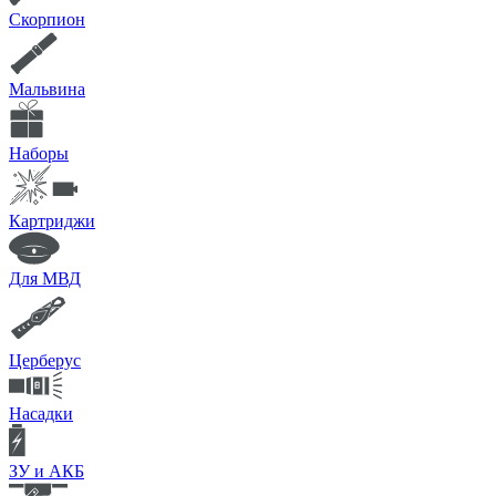
Скорпион
Мальвина
Наборы
Картриджи
Для МВД
Церберус
Насадки
ЗУ и АКБ