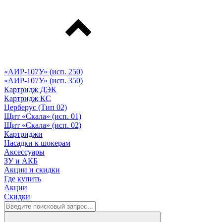
«АИР-107У» (исп. 250)
«АИР-107У» (исп. 350)
Картридж ДЭК
Картридж КС
Церберус (Тип 02)
Щит «Скала» (исп. 01)
Щит «Скала» (исп. 02)
Картриджи
Насадки к шокерам
Аксессуары
ЗУ и АКБ
Акции и скидки
Где купить
Акции
Скидки