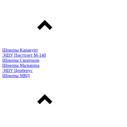
Шокеры Каракурт
ЭШУ Пистолет М-140
Шокеры Скорпион
Шокеры Мальвина
ЭШУ Церберус
Шокеры МВД