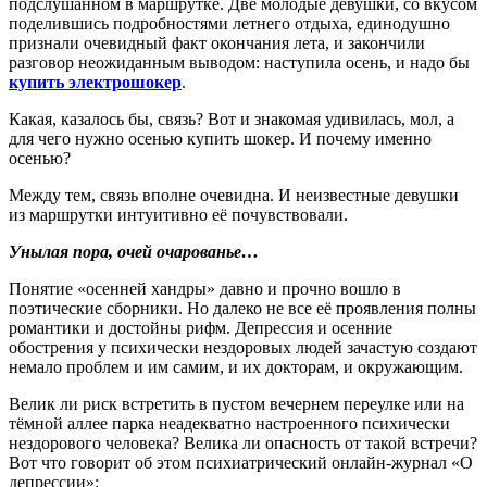
подслушанном в маршрутке. Две молодые девушки, со вкусом
поделившись подробностями летнего отдыха, единодушно
признали очевидный факт окончания лета, и закончили
разговор неожиданным выводом: наступила осень, и надо бы
купить электрошокер
.
Какая, казалось бы, связь? Вот и знакомая удивилась, мол, а
для чего нужно осенью купить шокер. И почему именно
осенью?
Между тем, связь вполне очевидна. И неизвестные девушки
из маршрутки интуитивно её почувствовали.
Унылая пора, очей очарованье…
Понятие «осенней хандры» давно и прочно вошло в
поэтические сборники. Но далеко не все её проявления полны
романтики и достойны рифм. Депрессия и осенние
обострения у психически нездоровых людей зачастую создают
немало проблем и им самим, и их докторам, и окружающим.
Велик ли риск встретить в пустом вечернем переулке или на
тёмной аллее парка неадекватно настроенного психически
нездорового человека? Велика ли опасность от такой встречи?
Вот что говорит об этом психиатрический онлайн-журнал «О
депрессии»: