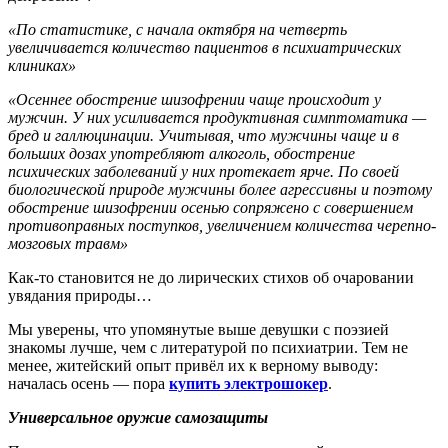
«По статистике, с начала октября на четверть
увеличивается количество пациентов в психиатрических
клиниках»
«Осеннее обострение шизофрении чаще происходит у
мужчин. У них усиливается продуктивная симптоматика —
бред и галлюцинации. Учитывая, что мужчины чаще и в
больших дозах употребляют алкоголь, обострение
психических заболеваний у них протекает ярче. По своей
биологической природе мужчины более агрессивны и поэтому
обострение шизофрении осенью сопряжено с совершением
противоправных поступков, увеличением количества черепно-
мозговых травм»
Как-то становится не до лирических стихов об очаровании
увядания природы…
Мы уверены, что упомянутые выше девушки с поэзией
знакомы лучше, чем с литературой по психиатрии. Тем не
менее, житейский опыт привёл их к верному выводу:
началась осень — пора
купить электрошокер
.
Универсальное оружие самозащиты