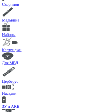
Скорпион
Мальвина
Наборы
Картриджи
Для МВД
Церберус
Насадки
ЗУ и АКБ