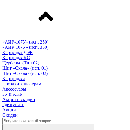
«АИР-107У» (исп. 250)
«АИР-107У» (исп. 350)
Картридж ДЭК
Картридж КС
Церберус (Тип 02)
Щит «Скала» (исп. 01)
Щит «Скала» (исп. 02)
Картриджи
Насадки к шокерам
Аксессуары
ЗУ и АКБ
Акции и скидки
Где купить
Акции
Скидки