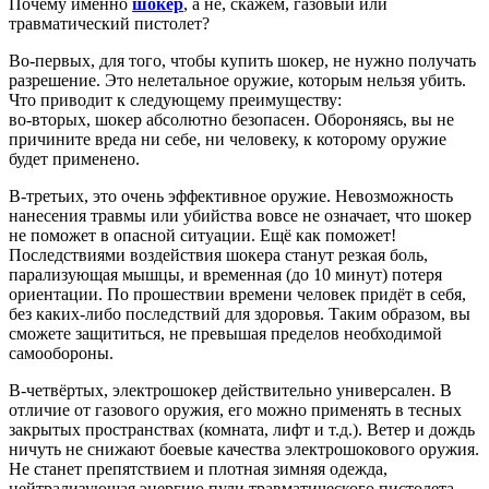
Почему именно
шокер
, а не, скажем, газовый или
травматический пистолет?
Во-первых, для того, чтобы купить шокер, не нужно получать
разрешение. Это нелетальное оружие, которым нельзя убить.
Что приводит к следующему преимуществу:
во-вторых, шокер абсолютно безопасен. Обороняясь, вы не
причините вреда ни себе, ни человеку, к которому оружие
будет применено.
В-третьих, это очень эффективное оружие. Невозможность
нанесения травмы или убийства вовсе не означает, что шокер
не поможет в опасной ситуации. Ещё как поможет!
Последствиями воздействия шокера станут резкая боль,
парализующая мышцы, и временная (до 10 минут) потеря
ориентации. По прошествии времени человек придёт в себя,
без каких-либо последствий для здоровья. Таким образом, вы
сможете защититься, не превышая пределов необходимой
самообороны.
В-четвёртых, электрошокер действительно универсален. В
отличие от газового оружия, его можно применять в тесных
закрытых пространствах (комната, лифт и т.д.). Ветер и дождь
ничуть не снижают боевые качества электрошокового оружия.
Не станет препятствием и плотная зимняя одежда,
нейтрализующая энергию пули травматического пистолета.