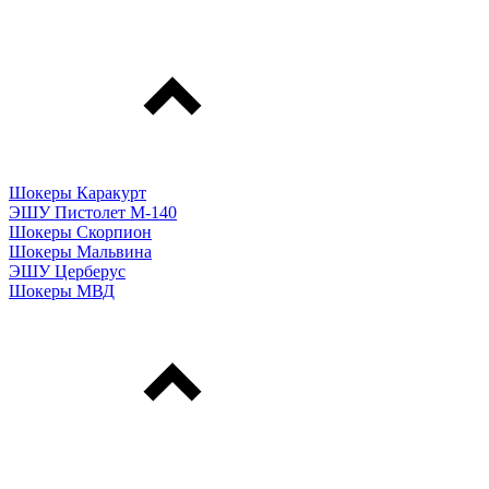
Шокеры Каракурт
ЭШУ Пистолет М-140
Шокеры Скорпион
Шокеры Мальвина
ЭШУ Церберус
Шокеры МВД