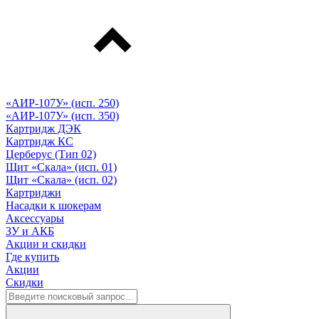
«АИР-107У» (исп. 250)
«АИР-107У» (исп. 350)
Картридж ДЭК
Картридж КС
Церберус (Тип 02)
Щит «Скала» (исп. 01)
Щит «Скала» (исп. 02)
Картриджи
Насадки к шокерам
Аксессуары
ЗУ и АКБ
Акции и скидки
Где купить
Акции
Скидки