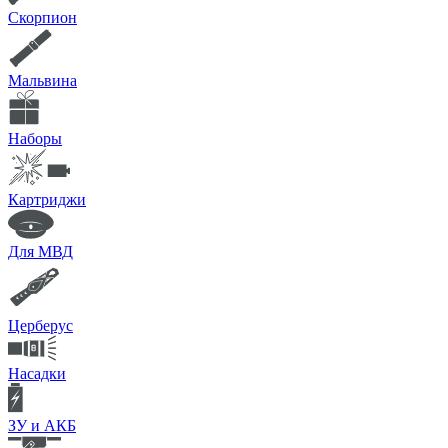
Скорпион
Мальвина
Наборы
Картриджи
Для МВД
Церберус
Насадки
ЗУ и АКБ