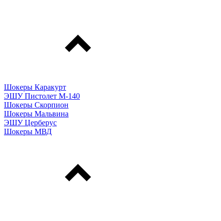
Шокеры Каракурт
ЭШУ Пистолет М-140
Шокеры Скорпион
Шокеры Мальвина
ЭШУ Церберус
Шокеры МВД