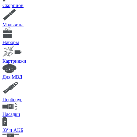
Скорпион
Мальвина
Наборы
Картриджи
Для МВД
Церберус
Насадки
ЗУ и АКБ