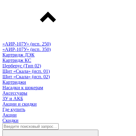
«АИР-107У» (исп. 250)
«АИР-107У» (исп. 350)
Картридж ДЭК
Картридж КС
Церберус (Тип 02)
Щит «Скала» (исп. 01)
Щит «Скала» (исп. 02)
Картриджи
Насадки к шокерам
Аксессуары
ЗУ и АКБ
Акции и скидки
Где купить
Акции
Скидки