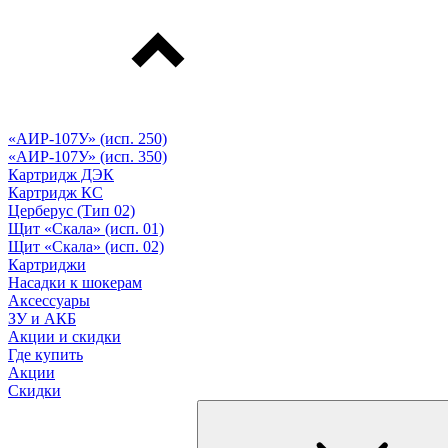
«АИР-107У» (исп. 250)
«АИР-107У» (исп. 350)
Картридж ДЭК
Картридж КС
Церберус (Тип 02)
Щит «Скала» (исп. 01)
Щит «Скала» (исп. 02)
Картриджи
Насадки к шокерам
Аксессуары
ЗУ и АКБ
Акции и скидки
Где купить
Акции
Скидки