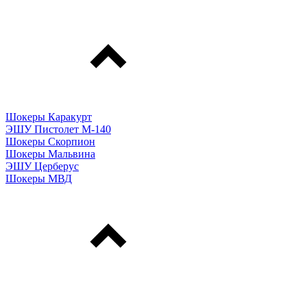
Шокеры Каракурт
ЭШУ Пистолет М-140
Шокеры Скорпион
Шокеры Мальвина
ЭШУ Церберус
Шокеры МВД