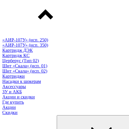
«АИР-107У» (исп. 250)
«АИР-107У» (исп. 350)
Картридж ДЭК
Картридж КС
Церберус (Тип 02)
Щит «Скала» (исп. 01)
Щит «Скала» (исп. 02)
Картриджи
Насадки к шокерам
Аксессуары
ЗУ и АКБ
Акции и скидки
Где купить
Акции
Скидки