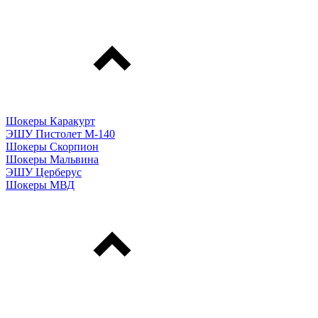
Шокеры Каракурт
ЭШУ Пистолет М-140
Шокеры Скорпион
Шокеры Мальвина
ЭШУ Церберус
Шокеры МВД