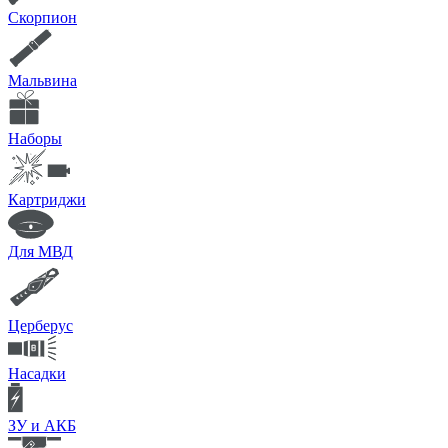
Скорпион
Мальвина
Наборы
Картриджи
Для МВД
Церберус
Насадки
ЗУ и АКБ