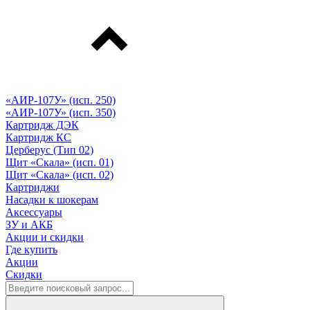
«АИР-107У» (исп. 250)
«АИР-107У» (исп. 350)
Картридж ДЭК
Картридж КС
Церберус (Тип 02)
Щит «Скала» (исп. 01)
Щит «Скала» (исп. 02)
Картриджи
Насадки к шокерам
Аксессуары
ЗУ и АКБ
Акции и скидки
Где купить
Акции
Скидки