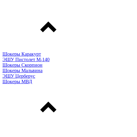
Шокеры Каракурт
ЭШУ Пистолет М-140
Шокеры Скорпион
Шокеры Мальвина
ЭШУ Церберус
Шокеры МВД