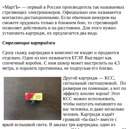
«МартЪ» — первый в России производитель так называемых
стреляющих электрошокеров. Официально они называются
контактно-дистанционными. Если обычным шокером вы
сможете орудовать только в ближнем бою, то стреляющий
позволяет действовать и на расстоянии. Для этого нужно
установить картридж, их предлагается два вида.
Стреляющие картриджи
Сразу скажу, картриджи в комплект не входят и продаются
отдельно. Один из них называется БТЭР. Выглядит как
спичечный коробок.
С ним шокер может выстрелить на 4,5
метра, и поразить противника, не подпуская его близко.
Другой картридж — КСС,
сигнальный светошумовой. По
размерам он поменьше, а вот по
эффекту вполне хорош! Этот
КСС можно использовать,
чтобы напугать напавшего на
вас человека, и даже несколько
человек. Картридж издаёт
громкий «ба-бах!» вместе с
яркой вспышкой света. Я заказал три картриджа, один из