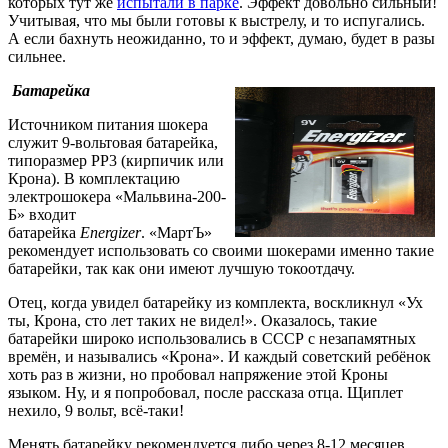
которых тут же
испытали в парке
. Эффект довольно сильный!
Учитывая, что мы были готовы к выстрелу, и то испугались.
А если бахнуть неожиданно, то и эффект, думаю, будет в разы
сильнее.
Батарейка
Источником питания шокера
служит 9-вольтовая батарейка,
типоразмер PP3 (кирпичик или
Крона). В комплектацию
электрошокера «Мальвина-200-
Б» входит
батарейка
Energizer
. «МартЪ»
рекомендует использовать со своими шокерами именно такие
батарейки, так как они имеют лучшую токоотдачу.
Отец, когда увидел батарейку из комплекта, воскликнул «Ух
ты, Крона, сто лет таких не видел!». Оказалось, такие
батарейки широко использовались в СССР с незапамятных
времён, и назывались «Крона». И каждый советский ребёнок
хоть раз в жизни, но пробовал напряжение этой Кроны
языком. Ну, и я попробовал, после рассказа отца. Щиплет
нехило, 9 вольт, всё-таки!
Менять батарейку рекомендуется либо через 8-12 месяцев,