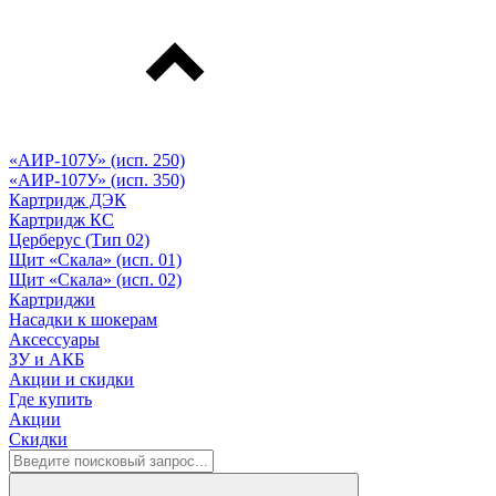
«АИР-107У» (исп. 250)
«АИР-107У» (исп. 350)
Картридж ДЭК
Картридж КС
Церберус (Тип 02)
Щит «Скала» (исп. 01)
Щит «Скала» (исп. 02)
Картриджи
Насадки к шокерам
Аксессуары
ЗУ и АКБ
Акции и скидки
Где купить
Акции
Скидки