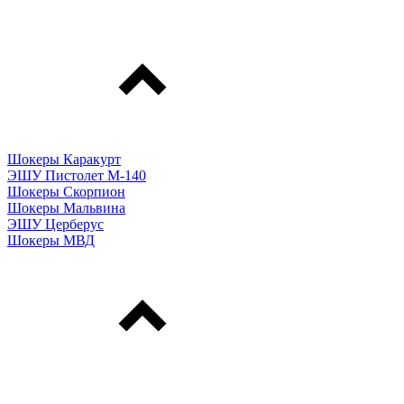
Шокеры Каракурт
ЭШУ Пистолет М-140
Шокеры Скорпион
Шокеры Мальвина
ЭШУ Церберус
Шокеры МВД