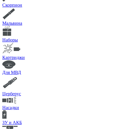
Скорпион
Мальвина
Наборы
Картриджи
Для МВД
Церберус
Насадки
ЗУ и АКБ