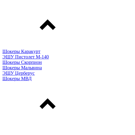
Шокеры Каракурт
ЭШУ Пистолет М-140
Шокеры Скорпион
Шокеры Мальвина
ЭШУ Церберус
Шокеры МВД