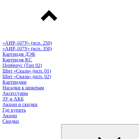
«АИР-107У» (исп. 250)
«АИР-107У» (исп. 350)
Картридж ДЭК
Картридж КС
Церберус (Тип 02)
Щит «Скала» (исп. 01)
Щит «Скала» (исп. 02)
Картриджи
Насадки к шокерам
Аксессуары
ЗУ и АКБ
Акции и скидки
Где купить
Акции
Скидки