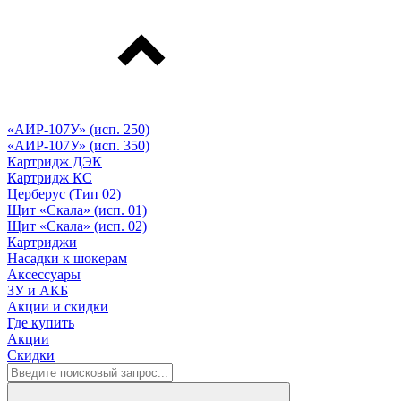
«АИР-107У» (исп. 250)
«АИР-107У» (исп. 350)
Картридж ДЭК
Картридж КС
Церберус (Тип 02)
Щит «Скала» (исп. 01)
Щит «Скала» (исп. 02)
Картриджи
Насадки к шокерам
Аксессуары
ЗУ и АКБ
Акции и скидки
Где купить
Акции
Скидки