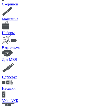
Скорпион
Мальвина
Наборы
Картриджи
Для МВД
Церберус
Насадки
ЗУ и АКБ