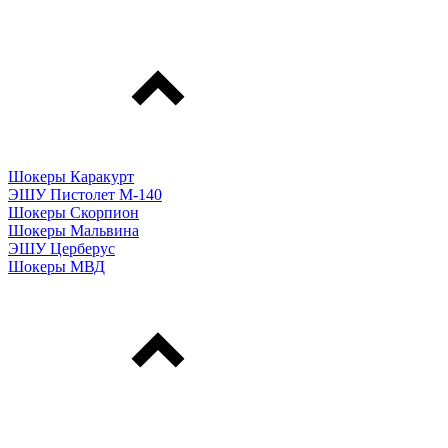
Шокеры Каракурт
ЭШУ Пистолет М-140
Шокеры Скорпион
Шокеры Мальвина
ЭШУ Церберус
Шокеры МВД