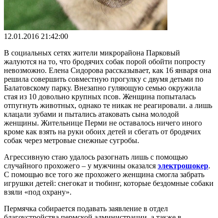
12.01.2016 21:42:00
В социальных сетях жители микрорайона Парковый
жалуются на то, что бродячих собак порой обойти попросту
невозможно. Елена Сидорова рассказывает, как 16 января она
решила совершить совместную прогулку с двумя детьми по
Балатовскому парку. Внезапно гуляющую семью окружила
стая из 10 довольно крупных псов. Женщина попыталась
отпугнуть животных, однако те никак не реагировали. а лишь
клацали зубами и пытались атаковать сына молодой
женщины. Жительнице Перми не оставалось ничего иного
кроме как взять на руки обоих детей и сбегать от бродячих
собак через метровые снежные сугробы.
Агрессивную стаю удалось разогнать лишь с помощью
случайного прохожего – у мужчины оказался
электрошокер
.
С помощью все того же прохожего женщина смогла забрать
игрушки детей: снегокат и тюбинг, которые бездомные собаки
взяли «под охрану».
Пермячка собирается подавать заявление в отдел
благоустройства пермской администрации, а также в