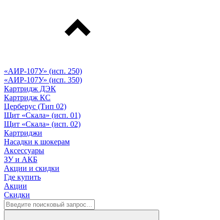
«АИР-107У» (исп. 250)
«АИР-107У» (исп. 350)
Картридж ДЭК
Картридж КС
Церберус (Тип 02)
Щит «Скала» (исп. 01)
Щит «Скала» (исп. 02)
Картриджи
Насадки к шокерам
Аксессуары
ЗУ и АКБ
Акции и скидки
Где купить
Акции
Скидки