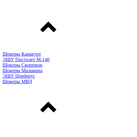
Шокеры Каракурт
ЭШУ Пистолет М-140
Шокеры Скорпион
Шокеры Мальвина
ЭШУ Церберус
Шокеры МВД