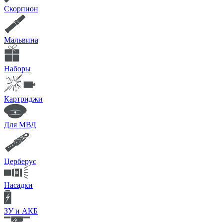
Скорпион
Мальвина
Наборы
Картриджи
Для МВД
Церберус
Насадки
ЗУ и АКБ