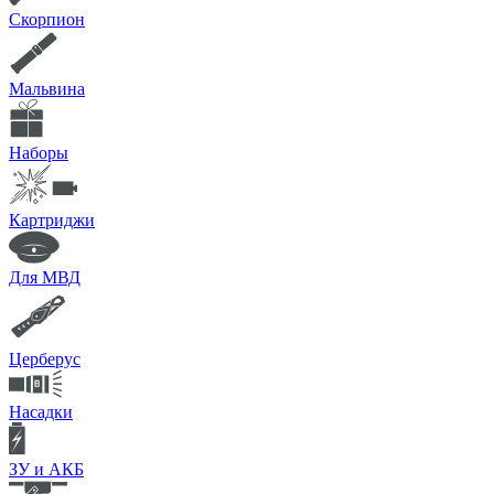
Скорпион
Мальвина
Наборы
Картриджи
Для МВД
Церберус
Насадки
ЗУ и АКБ