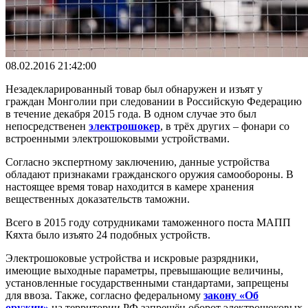
08.02.2016 21:42:00
Незадекларированный товар был обнаружен и изъят у
граждан Монголии при следовании в Российскую Федерацию
в течение декабря 2015 года. В одном случае это был
непосредственен
электрошокер
, в трёх других – фонари со
встроенными электрошоковыми устройствами.
Согласно экспертному заключению, данные устройства
обладают признаками гражданского оружия самообороны. В
настоящее время товар находится в камере хранения
вещественных доказательств таможни.
Всего в 2015 году сотрудниками таможенного поста МАПП
Кяхта было изъято 24 подобных устройств.
Электрошоковые устройства и искровые разрядники,
имеющие выходные параметры, превышающие величины,
установленные государственными стандартами, запрещены
для ввоза. Также, согласно федеральному
закону «Об
оружии»
на территории РФ запрещён оборот электрошоковых