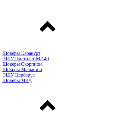
Шокеры Каракурт
ЭШУ Пистолет М-140
Шокеры Скорпион
Шокеры Мальвина
ЭШУ Церберус
Шокеры МВД