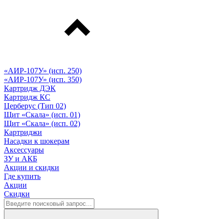
«АИР-107У» (исп. 250)
«АИР-107У» (исп. 350)
Картридж ДЭК
Картридж КС
Церберус (Тип 02)
Щит «Скала» (исп. 01)
Щит «Скала» (исп. 02)
Картриджи
Насадки к шокерам
Аксессуары
ЗУ и АКБ
Акции и скидки
Где купить
Акции
Скидки