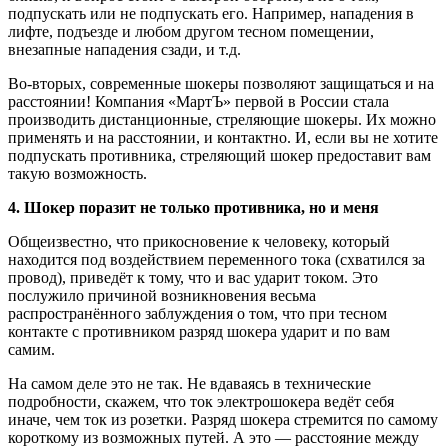
подпускать или не подпускать его. Например, нападения в
лифте, подъезде и любом другом тесном помещении,
внезапные нападения сзади, и т.д.
Во-вторых, современные шокеры позволяют защищаться и на
расстоянии! Компания «МартЪ» первой в России стала
производить дистанционные, стреляющие шокеры. Их можно
применять и на расстоянии, и контактно. И, если вы не хотите
подпускать противника, стреляющий шокер предоставит вам
такую возможность.
4. Шокер поразит не только противника, но и меня
Общеизвестно, что прикосновение к человеку, который
находится под воздействием переменного тока (схватился за
провод), приведёт к тому, что и вас ударит током. Это
послужило причиной возникновения весьма
распространённого заблуждения о том, что при тесном
контакте с противником разряд шокера ударит и по вам
самим.
На самом деле это не так. Не вдаваясь в технические
подробности, скажем, что ток электрошокера ведёт себя
иначе, чем ток из розетки. Разряд шокера стремится по самому
короткому из возможных путей. А это — расстояние между