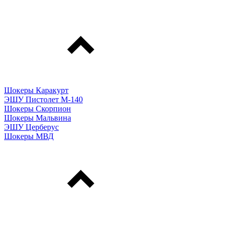
Шокеры Каракурт
ЭШУ Пистолет М-140
Шокеры Скорпион
Шокеры Мальвина
ЭШУ Церберус
Шокеры МВД