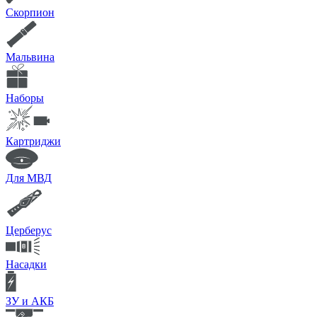
Скорпион
Мальвина
Наборы
Картриджи
Для МВД
Церберус
Насадки
ЗУ и АКБ