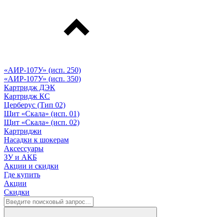
«АИР-107У» (исп. 250)
«АИР-107У» (исп. 350)
Картридж ДЭК
Картридж КС
Церберус (Тип 02)
Щит «Скала» (исп. 01)
Щит «Скала» (исп. 02)
Картриджи
Насадки к шокерам
Аксессуары
ЗУ и АКБ
Акции и скидки
Где купить
Акции
Скидки