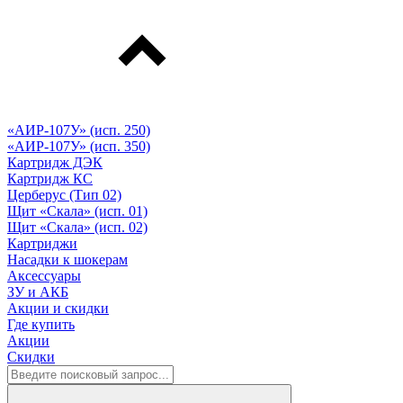
«АИР-107У» (исп. 250)
«АИР-107У» (исп. 350)
Картридж ДЭК
Картридж КС
Церберус (Тип 02)
Щит «Скала» (исп. 01)
Щит «Скала» (исп. 02)
Картриджи
Насадки к шокерам
Аксессуары
ЗУ и АКБ
Акции и скидки
Где купить
Акции
Скидки