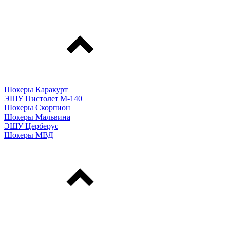
Шокеры Каракурт
ЭШУ Пистолет М-140
Шокеры Скорпион
Шокеры Мальвина
ЭШУ Церберус
Шокеры МВД