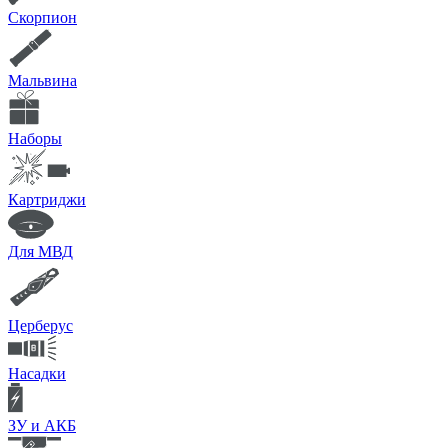
Скорпион
Мальвина
Наборы
Картриджи
Для МВД
Церберус
Насадки
ЗУ и АКБ