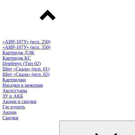
«АИР-107У» (исп. 250)
«АИР-107У» (исп. 350)
Картридж ДЭК
Картридж КС
Церберус (Тип 02)
Щит «Скала» (исп. 01)
Щит «Скала» (исп. 02)
Картриджи
Насадки к шокерам
Аксессуары
ЗУ и АКБ
Акции и скидки
Где купить
Акции
Скидки