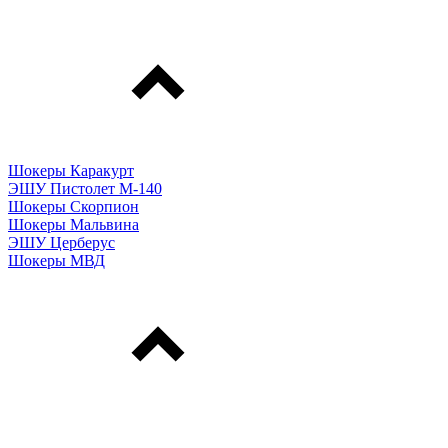
Шокеры Каракурт
ЭШУ Пистолет М-140
Шокеры Скорпион
Шокеры Мальвина
ЭШУ Церберус
Шокеры МВД