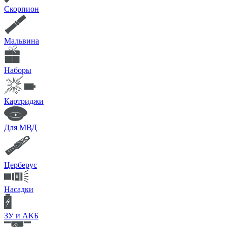
Скорпион
Мальвина
Наборы
Картриджи
Для МВД
Церберус
Насадки
ЗУ и АКБ