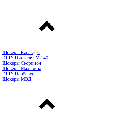
Шокеры Каракурт
ЭШУ Пистолет М-140
Шокеры Скорпион
Шокеры Мальвина
ЭШУ Церберус
Шокеры МВД