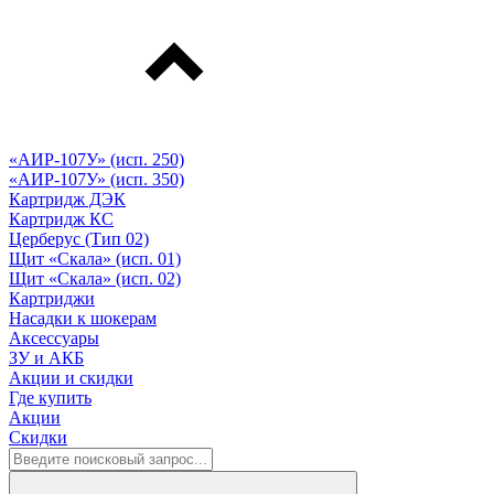
«АИР-107У» (исп. 250)
«АИР-107У» (исп. 350)
Картридж ДЭК
Картридж КС
Церберус (Тип 02)
Щит «Скала» (исп. 01)
Щит «Скала» (исп. 02)
Картриджи
Насадки к шокерам
Аксессуары
ЗУ и АКБ
Акции и скидки
Где купить
Акции
Скидки