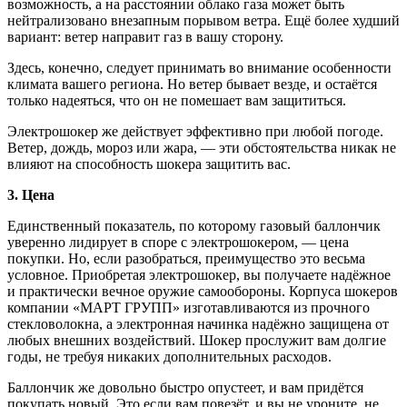
возможность, а на расстоянии облако газа может быть
нейтрализовано внезапным порывом ветра. Ещё более худший
вариант: ветер направит газ в вашу сторону.
Здесь, конечно, следует принимать во внимание особенности
климата вашего региона. Но ветер бывает везде, и остаётся
только надеяться, что он не помешает вам защититься.
Электрошокер же действует эффективно при любой погоде.
Ветер, дождь, мороз или жара, — эти обстоятельства никак не
влияют на способность шокера защитить вас.
3. Цена
Единственный показатель, по которому газовый баллончик
уверенно лидирует в споре с электрошокером, — цена
покупки. Но, если разобраться, преимущество это весьма
условное. Приобретая электрошокер, вы получаете надёжное
и практически вечное оружие самообороны. Корпуса шокеров
компании «МАРТ ГРУПП» изготавливаются из прочного
стекловолокна, а электронная начинка надёжно защищена от
любых внешних воздействий. Шокер прослужит вам долгие
годы, не требуя никаких дополнительных расходов.
Баллончик же довольно быстро опустеет, и вам придётся
покупать новый. Это если вам повезёт, и вы не уроните, не