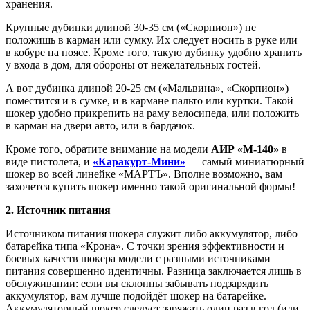
хранения.
Крупные дубинки длиной 30-35 см («Скорпион») не
положишь в карман или сумку. Их следует носить в руке или
в кобуре на поясе. Кроме того, такую дубинку удобно хранить
у входа в дом, для обороны от нежелательных гостей.
А вот дубинка длиной 20-25 см («Мальвина», «Скорпион»)
поместится и в сумке, и в кармане пальто или куртки. Такой
шокер удобно прикрепить на раму велосипеда, или положить
в карман на двери авто, или в бардачок.
Кроме того, обратите внимание на модели
АИР «М-140»
в
виде пистолета, и
«Каракурт-Мини»
— самый миниатюрный
шокер во всей линейке «МАРТЪ». Вполне возможно, вам
захочется купить шокер именно такой оригинальной формы!
2. Источник питания
Источником питания шокера служит либо аккумулятор, либо
батарейка типа «Крона». С точки зрения эффективности и
боевых качеств шокера модели с разными источниками
питания совершенно идентичны. Разница заключается лишь в
обслуживании: если вы склонны забывать подзарядить
аккумулятор, вам лучше подойдёт шокер на батарейке.
Аккумуляторный шокер следует заряжать один раз в год (или