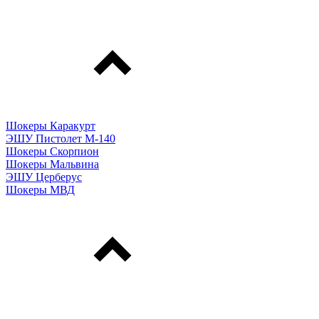
Шокеры Каракурт
ЭШУ Пистолет М-140
Шокеры Скорпион
Шокеры Мальвина
ЭШУ Церберус
Шокеры МВД