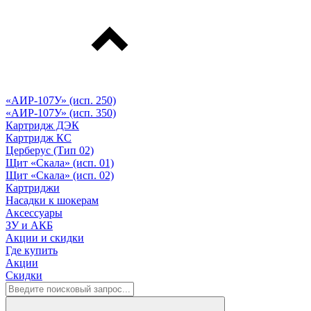
«АИР-107У» (исп. 250)
«АИР-107У» (исп. 350)
Картридж ДЭК
Картридж КС
Церберус (Тип 02)
Щит «Скала» (исп. 01)
Щит «Скала» (исп. 02)
Картриджи
Насадки к шокерам
Аксессуары
ЗУ и АКБ
Акции и скидки
Где купить
Акции
Скидки