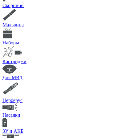
Скорпион
Мальвина
Наборы
Картриджи
Для МВД
Церберус
Насадки
ЗУ и АКБ