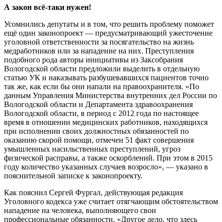
А закон всё-таки нужен!
Усомнились депутаты и в том, что решить проблему поможет
ещё один законопроект — предусматривающий ужесточение
уголовной ответственности за посягательство на жизнь
медработников или за нападение на них. Преступления
подобного рода авторы инициативы из Заксобрания
Вологодской области предложили выделить в отдельную
статью УК и наказывать разбушевавшихся пациентов точно
так же, как если бы они напали на правоохранителя. «По
данным Управления Министерства внутренних дел России по
Вологодской области и Департамента здравоохранения
Вологодской области, в период с 2012 года по настоящее
время в отношении медицинских работников, находящихся
при исполнении своих должностных обязанностей по
оказанию скорой помощи, отмечен 51 факт совершения
умышленных насильственных преступлений, угроз
физической расправы, а также оскорблений. При этом в 2015
году количество указанных случаев возросло», — указано в
пояснительной записке к законопроекту.
Как пояснил Сергей Фургал, действующая редакция
Уголовного кодекса уже считает отягчающим обстоятельством
нападение на человека, выполняющего свои
профессиональные обязанности. «Другое дело, что здесь