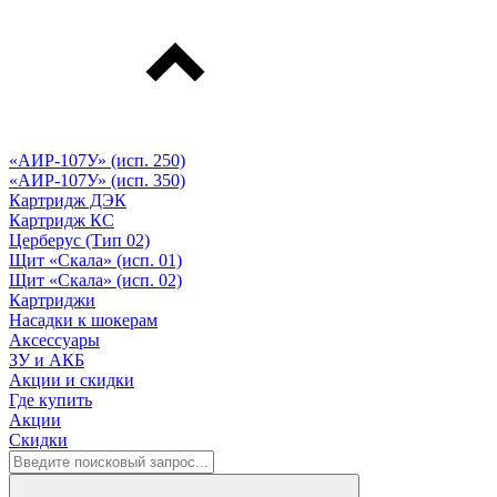
«АИР-107У» (исп. 250)
«АИР-107У» (исп. 350)
Картридж ДЭК
Картридж КС
Церберус (Тип 02)
Щит «Скала» (исп. 01)
Щит «Скала» (исп. 02)
Картриджи
Насадки к шокерам
Аксессуары
ЗУ и АКБ
Акции и скидки
Где купить
Акции
Скидки