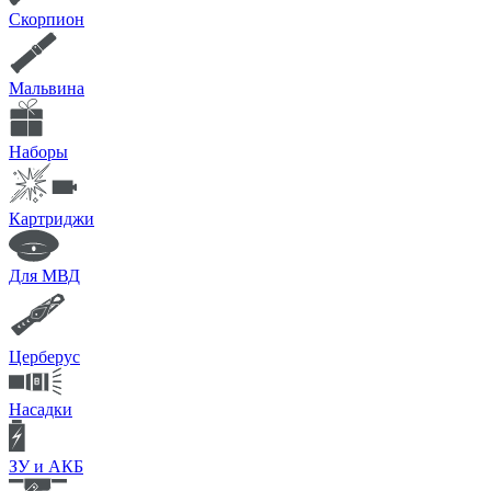
Скорпион
Мальвина
Наборы
Картриджи
Для МВД
Церберус
Насадки
ЗУ и АКБ