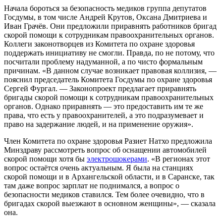
Начала бороться за безопасность медиков группа депутатов
Госдумы, в том числе Андрей Крутов, Оксана Дмитриева и
Иван Грачёв. Они предложили приравнять работников бригад
скорой помощи к сотрудникам правоохранительных органов.
Коллеги законотворцев из Комитета по охране здоровья
поддержать инициативу не смогли. Правда, по не потому, что
посчитали проблему надуманной, а по чисто формальным
причинам. «В данном случае возникает правовая коллизия, —
пояснил председатель Комитета Госдумы по охране здоровья
Сергей Фургал. — Законопроект предлагает приравнять
бригады скорой помощи к сотрудникам правоохранительных
органов. Однако приравнять — это предоставить им те же
права, что есть у правоохранителей, а это подразумевает и
право на задержание людей, и на применение оружия».
Член Комитета по охране здоровья Разиет Натхо предложила
Минздраву рассмотреть вопрос об оснащении автомобилей
скорой помощи хотя бы
электрошокерами
. «В регионах этот
вопрос остаётся очень актуальным. Я была на станциях
скорой помощи и в Архангельской области, и в Саранске, так
там даже вопрос зарплат не поднимался, а вопрос о
безопасности медиков ставился. Тем более очевидно, что в
бригадах скорой выезжают в основном женщины», — сказала
она.