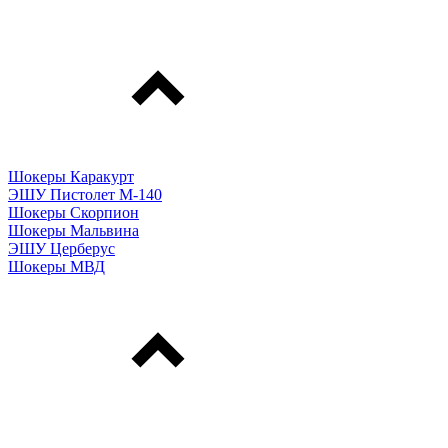
Шокеры Каракурт
ЭШУ Пистолет М-140
Шокеры Скорпион
Шокеры Мальвина
ЭШУ Церберус
Шокеры МВД