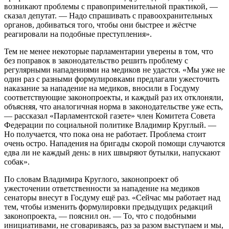
возникают проблемы с правоприменительной практикой, —
сказал депутат. — Надо спрашивать с правоохранительных
органов, добиваться того, чтобы они быстрее и жёстче
реагировали на подобные преступления».
Тем не менее некоторые парламентарии уверены в том, что
без поправок в законодательство решить проблему с
регулярными нападениями на медиков не удастся. «Мы уже не
один раз с разными формулировками предлагали ужесточить
наказание за нападение на медиков, вносили в Госдуму
соответствующие законопроекты, и каждый раз их отклоняли,
объясняя, что аналогичная норма в законодательстве уже есть,
— рассказал «Парламентской газете» член Комитета Совета
Федерации по социальной политике Владимир Круглый. —
Но получается, что пока она не работает. Проблема стоит
очень остро. Нападения на бригады скорой помощи случаются
едва ли не каждый день: в них швыряют бутылки, напускают
собак».
По словам Владимира Круглого, законопроект об
ужесточении ответственности за нападение на медиков
сенаторы внесут в Госдуму ещё раз. «Сейчас мы работает над
тем, чтобы изменить формулировки предыдущих редакций
законопроекта, — пояснил он. — То, что с подобными
инициативами, не сговариваясь, раз за разом выступаем и мы,