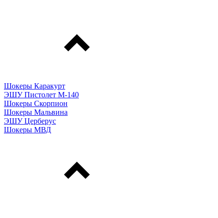
Шокеры Каракурт
ЭШУ Пистолет М-140
Шокеры Скорпион
Шокеры Мальвина
ЭШУ Церберус
Шокеры МВД