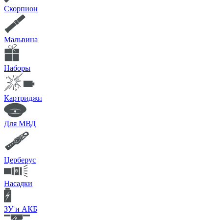
Скорпион
Мальвина
Наборы
Картриджи
Для МВД
Церберус
Насадки
ЗУ и АКБ