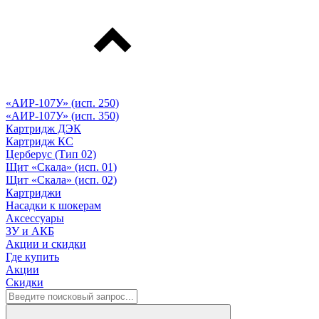
«АИР-107У» (исп. 250)
«АИР-107У» (исп. 350)
Картридж ДЭК
Картридж КС
Церберус (Тип 02)
Щит «Скала» (исп. 01)
Щит «Скала» (исп. 02)
Картриджи
Насадки к шокерам
Аксессуары
ЗУ и АКБ
Акции и скидки
Где купить
Акции
Скидки