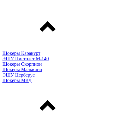
Шокеры Каракурт
ЭШУ Пистолет М-140
Шокеры Скорпион
Шокеры Мальвина
ЭШУ Церберус
Шокеры МВД