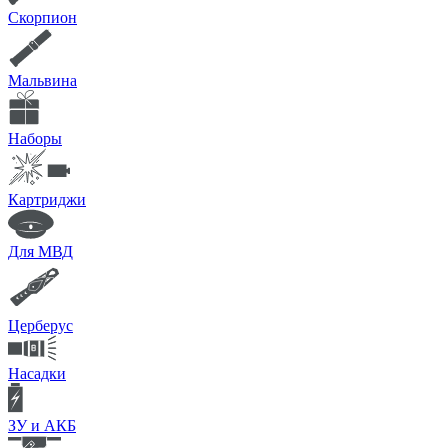
Скорпион
Мальвина
Наборы
Картриджи
Для МВД
Церберус
Насадки
ЗУ и АКБ