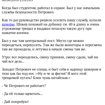
Когда был студентом, работал в охране. Был у нас начальник
службы безопасности Петрович.
Как то раз руководство решило усилить нашу службу, купили
шокеры
. Шокер похожий на дубинку см. 40 в длину и очень
угрожающе трещал и выдавал нехилую такую дугу при
нажатии кнопки.
Был у нас там центральный пост. Место где можно
переодеться, перекусить. Там же были мониторы и пересмена
там же проходила, и летучка в начале смены там же.
Утро: все переоделись, смену приняли, смену сдали, чай ни
чай все дела...
Заходит Петрович не спеша, и бьет себя в задницу шокером и
тихо как бы под нос :
«
Ну и че за фигня? И кого этой
трещалкой пугать? Блин чушь китайская.
»
- Че Петрович не работает?
- Да ей только щекотать...
- Дай попробую!