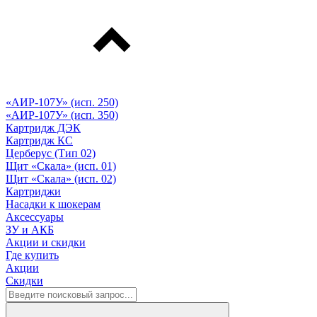
«АИР-107У» (исп. 250)
«АИР-107У» (исп. 350)
Картридж ДЭК
Картридж КС
Церберус (Тип 02)
Щит «Скала» (исп. 01)
Щит «Скала» (исп. 02)
Картриджи
Насадки к шокерам
Аксессуары
ЗУ и АКБ
Акции и скидки
Где купить
Акции
Скидки