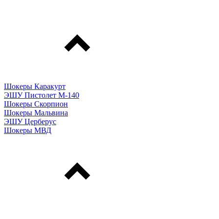
Шокеры Каракурт
ЭШУ Пистолет М-140
Шокеры Скорпион
Шокеры Мальвина
ЭШУ Церберус
Шокеры МВД