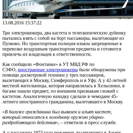
13.08.2016 15:37:22
Три электрошокера, два кастета и телескопическую дубинку
пытались взять с собой на борт пассажиры, вылетающие из
Пулково. Но транспортная полиция изъяла запрещенные к
перевозке воздушным транспортом предметы и готовится
привлечь их владельцев к ответственности.
Как сообщили «Фонтанке» в УТ МВД РФ по
СЗФО,
иностранные электрошокеры
были обнаружены при
помощи досмотровой техники у трех пассажиров,
вылетающих в Москву, Симферополь и в Уфу. А у 42-летней
местной жительницы, которая направлялась в Хельсинки, в
багаже нашли предмет, по внешним признакам схожий с
кастетом. Аналогичную находку сделали в чемодане 45-
летнего иностранного гражданина, вылетавшего в Москву.
«
В багаже гражданина был выявлен и изъят кастет,
который относится к холодному оружию ударно-
раздробляющего действия
», – отметили в пресс-службе.
А у пассажира 1973 года рождения, вылетавшего в Анапу,