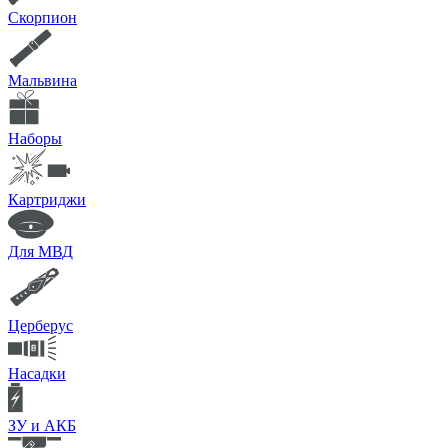
Скорпион
Мальвина
Наборы
Картриджи
Для МВД
Церберус
Насадки
ЗУ и АКБ