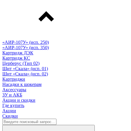
«АИР-107У» (исп. 250)
«АИР-107У» (исп. 350)
Картридж ДЭК
Картридж КС
Церберус (Тип 02)
Щит «Скала» (исп. 01)
Щит «Скала» (исп. 02)
Картриджи
Насадки к шокерам
Аксессуары
ЗУ и АКБ
Акции и скидки
Где купить
Акции
Скидки