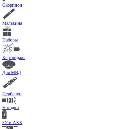
Скорпион
Мальвина
Наборы
Картриджи
Для МВД
Церберус
Насадки
ЗУ и АКБ