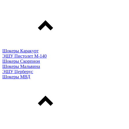
Шокеры Каракурт
ЭШУ Пистолет М-140
Шокеры Скорпион
Шокеры Мальвина
ЭШУ Церберус
Шокеры МВД