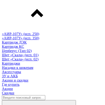
«АИР-107У» (исп. 250)
«АИР-107У» (исп. 350)
Картридж ДЭК
Картридж КС
Церберус (Тип 02)
Щит «Скала» (исп. 01)
Щит «Скала» (исп. 02)
Картриджи
Насадки к шокерам
Аксессуары
ЗУ и АКБ
Акции и скидки
Где купить
Акции
Скидки