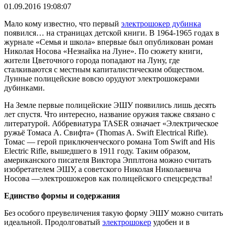
01.09.2016 19:08:07
Мало кому известно, что первый
электрошокер дубинка
появился… на страницах детской книги. В 1964-1965 годах в
журнале «Семья и школа» впервые был опубликован роман
Николая Носова «Незнайка на Луне». По сюжету книги,
жители Цветочного города попадают на Луну, где
сталкиваются с местным капиталистическим обществом.
Лунные полицейские вовсю орудуют электрошокерами
дубинками.
На Земле первые полицейские ЭШУ появились лишь десять
лет спустя. Что интересно, название оружия также связано с
литературой. Аббревиатура TASER означает «Электрическое
ружьё Томаса А. Свифта» (Thomas A. Swift Electrical Rifle).
Томас — герой приключенческого романа Tom Swift and His
Electric Rifle, вышедшего в 1911 году. Таким образом,
американского писателя Виктора Эпплтона можно считать
изобретателем ЭШУ, а советского Николая Николаевича
Носова —электрошокеров как полицейского спецсредства!
Единство формы и содержания
Без особого преувеличения такую форму ЭШУ можно считать
идеальной. Продолговатый
электрошокер
удобен и в