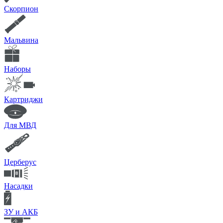
Скорпион
Мальвина
Наборы
Картриджи
Для МВД
Церберус
Насадки
ЗУ и АКБ