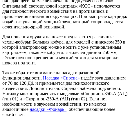
нападающего на Вас человека, не подпуская его близко.
Сигнальный светозвуковой картридж «КСС» используется
для психологического воздействия на противников и
привлечения внимания окружающих. При выстреле картридж
издаёт оглушающий мощный звук, который сопровождается
ослепительно-яркой вспышкой.
Для ношения оружия на поясе предлагаются различные
чехлы-кобуры: Большая кобура, для моделей с индексом 350 в
которой электрошокер можно носить с уже установленным
картриджем; такая же кобура для моделей длиной 250 мм;
лёгкое поясное крепление и мягкий чехол для маскировки
шокера под зонт.
Также обратите внимание на насадки различной
функциональности.
Насадка «Сирена»
издаёт звук давлением
от 70 до 120 Дб, и применяется для психологического
воздействия. Дополнительно Сирена снабжена подсветкой.
Насадку можно применять с моделями «Скорпион-350-А (АЦ)
(тип 01) и «Скорпион-250-А (АЦ) (тип 02). Если нет
необходимости в звуковом воздействии, то имеются
аналогичные
насадки «Фонарь»
, обеспечивающие более
яркий свет.