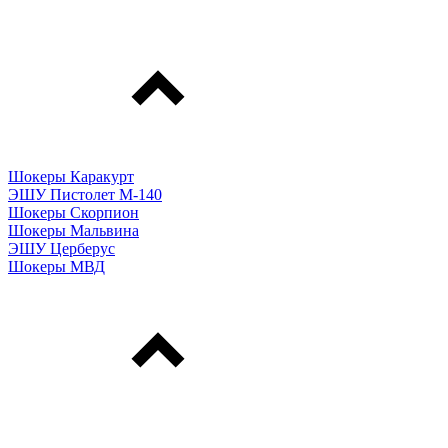
Шокеры Каракурт
ЭШУ Пистолет М-140
Шокеры Скорпион
Шокеры Мальвина
ЭШУ Церберус
Шокеры МВД