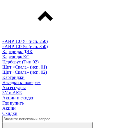
«АИР-107У» (исп. 250)
«АИР-107У» (исп. 350)
Картридж ДЭК
Картридж КС
Церберус (Тип 02)
Щит «Скала» (исп. 01)
Щит «Скала» (исп. 02)
Картриджи
Насадки к шокерам
Аксессуары
ЗУ и АКБ
Акции и скидки
Где купить
Акции
Скидки