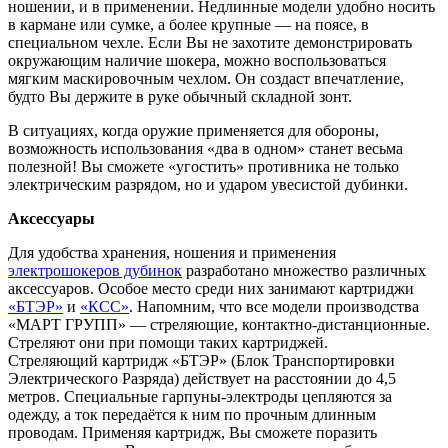
ношении, и в применении. Недлинные модели удобно носить
в кармане или сумке, а более крупные — на поясе, в
специальном чехле. Если Вы не захотите демонстрировать
окружающим наличие шокера, можно воспользоваться
мягким маскировочным чехлом. Он создаст впечатление,
будто Вы держите в руке обычный складной зонт.
В ситуациях, когда оружие применяется для обороны,
возможность использования «два в одном» станет весьма
полезной! Вы сможете «угостить» противника не только
электрическим разрядом, но и ударом увесистой дубинки.
Аксессуары
Для удобства хранения, ношения и применения
электрошокеров дубинок
разработано множество различных
аксессуаров. Особое место среди них занимают картриджи
«БТЭР»
и
«КСС»
. Напомним, что все модели производства
«МАРТ ГРУПП» — стреляющие, контактно-дистанционные.
Стреляют они при помощи таких картриджей.
Стреляющий картридж «БТЭР» (Блок Транспортировки
Электрического Разряда) действует на расстоянии до 4,5
метров. Специальные гарпуны-электроды цепляются за
одежду, а ток передаётся к ним по прочным длинным
проводам. Применяя картридж, Вы сможете поразить