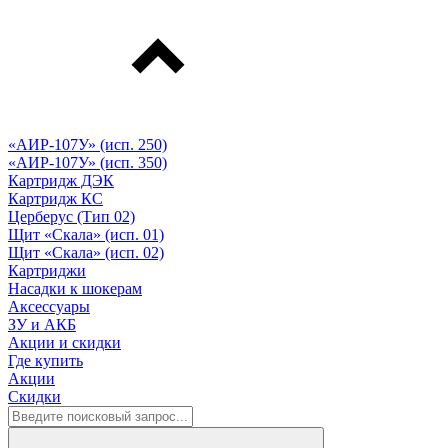
«АИР-107У» (исп. 250)
«АИР-107У» (исп. 350)
Картридж ДЭК
Картридж КС
Церберус (Тип 02)
Щит «Скала» (исп. 01)
Щит «Скала» (исп. 02)
Картриджи
Насадки к шокерам
Аксессуары
ЗУ и АКБ
Акции и скидки
Где купить
Акции
Скидки