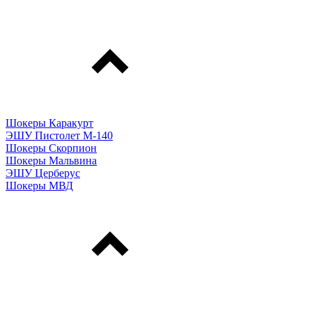
Шокеры Каракурт
ЭШУ Пистолет М-140
Шокеры Скорпион
Шокеры Мальвина
ЭШУ Церберус
Шокеры МВД