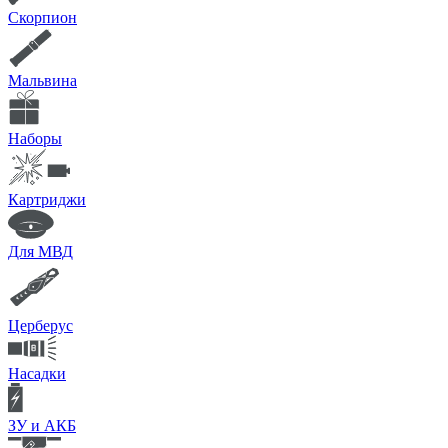
Скорпион
Мальвина
Наборы
Картриджи
Для МВД
Церберус
Насадки
ЗУ и АКБ