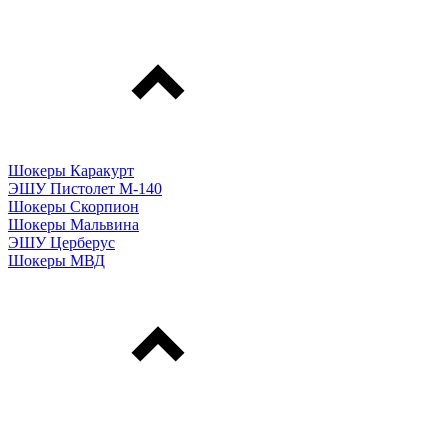
Шокеры Каракурт
ЭШУ Пистолет М-140
Шокеры Скорпион
Шокеры Мальвина
ЭШУ Церберус
Шокеры МВД