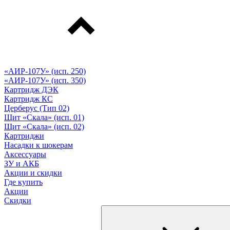
«АИР-107У» (исп. 250)
«АИР-107У» (исп. 350)
Картридж ДЭК
Картридж КС
Церберус (Тип 02)
Щит «Скала» (исп. 01)
Щит «Скала» (исп. 02)
Картриджи
Насадки к шокерам
Аксессуары
ЗУ и АКБ
Акции и скидки
Где купить
Акции
Скидки