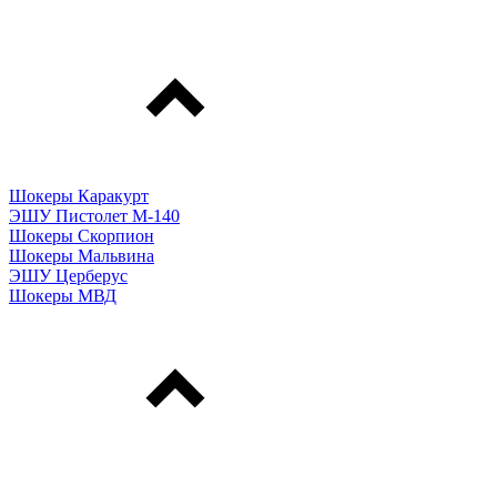
Шокеры Каракурт
ЭШУ Пистолет М-140
Шокеры Скорпион
Шокеры Мальвина
ЭШУ Церберус
Шокеры МВД