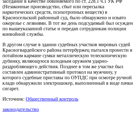
заседание в качестве обвиняемого по ст. 228.1 ч.1 УК РФ
(Незаконные производство, сбыт или пересылка
наркотических средств, психотропных веществ) в
Красносельский районный суд, было обнаружено и изъято
ожерелье с лезвиями. В тот же день подсудимый был осужден
по вышеуказанной статье и передан сотрудникам полиции
конвойной службы.
В другом случае в здании судебных участков мировых судей
Красногвардейского района петербуржец пытался пронести в
потайном кармане сумки металлическую телескопическую
дубинку, являющуюся холодным оружием ударно-
раздробляющего действия. Позднее в том же участке был
составлен административный протокол на мужчину, у
которого судебные приставы по ОУПДС при осмотре ручной
клади обнаружили электрошокер, выполненный в виде пачки
сигарет.
Источник:
Общественный контроль
законодательство