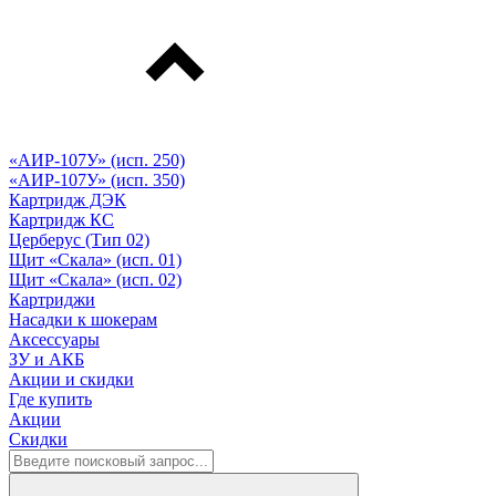
«АИР-107У» (исп. 250)
«АИР-107У» (исп. 350)
Картридж ДЭК
Картридж КС
Церберус (Тип 02)
Щит «Скала» (исп. 01)
Щит «Скала» (исп. 02)
Картриджи
Насадки к шокерам
Аксессуары
ЗУ и АКБ
Акции и скидки
Где купить
Акции
Скидки