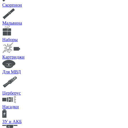
Скорпион
Мальвина
Наборы
Картриджи
Для МВД
Церберус
Насадки
ЗУ и АКБ