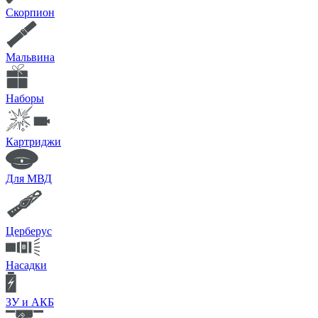
Скорпион
Мальвина
Наборы
Картриджи
Для МВД
Церберус
Насадки
ЗУ и АКБ