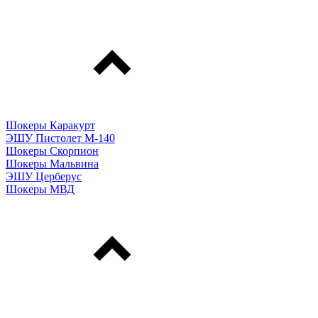
Шокеры Каракурт
ЭШУ Пистолет М-140
Шокеры Скорпион
Шокеры Мальвина
ЭШУ Церберус
Шокеры МВД