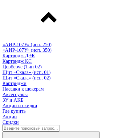
«АИР-107У» (исп. 250)
«АИР-107У» (исп. 350)
Картридж ДЭК
Картридж КС
Церберус (Тип 02)
Щит «Скала» (исп. 01)
Щит «Скала» (исп. 02)
Картриджи
Насадки к шокерам
Аксессуары
ЗУ и АКБ
Акции и скидки
Где купить
Акции
Скидки