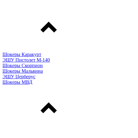
Шокеры Каракурт
ЭШУ Пистолет М-140
Шокеры Скорпион
Шокеры Мальвина
ЭШУ Церберус
Шокеры МВД