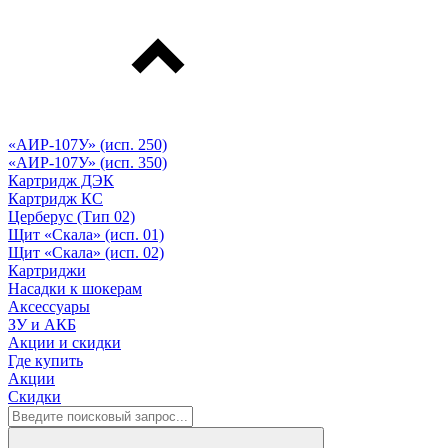
«АИР-107У» (исп. 250)
«АИР-107У» (исп. 350)
Картридж ДЭК
Картридж КС
Церберус (Тип 02)
Щит «Скала» (исп. 01)
Щит «Скала» (исп. 02)
Картриджи
Насадки к шокерам
Аксессуары
ЗУ и АКБ
Акции и скидки
Где купить
Акции
Скидки