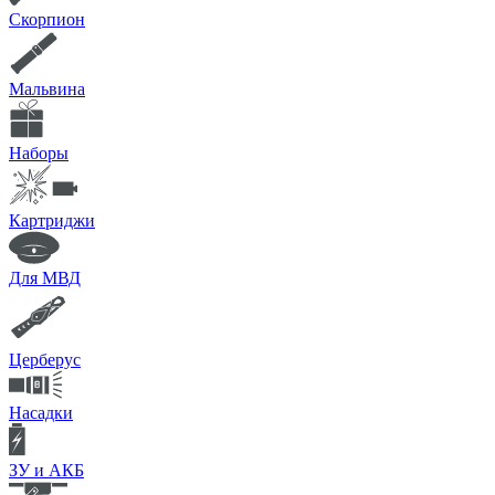
Скорпион
Мальвина
Наборы
Картриджи
Для МВД
Церберус
Насадки
ЗУ и АКБ