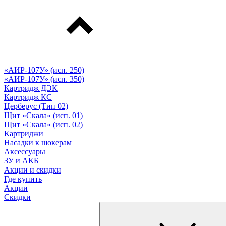
«АИР-107У» (исп. 250)
«АИР-107У» (исп. 350)
Картридж ДЭК
Картридж КС
Церберус (Тип 02)
Щит «Скала» (исп. 01)
Щит «Скала» (исп. 02)
Картриджи
Насадки к шокерам
Аксессуары
ЗУ и АКБ
Акции и скидки
Где купить
Акции
Скидки