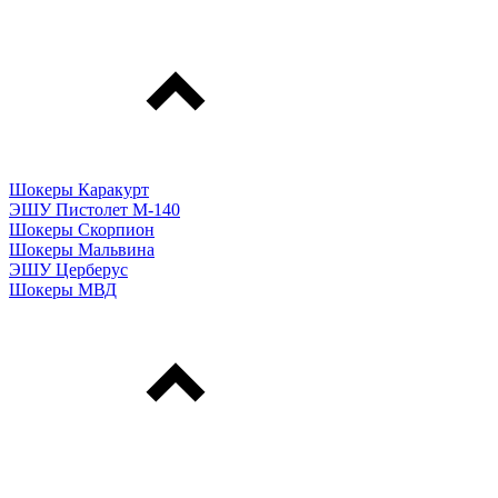
Шокеры Каракурт
ЭШУ Пистолет М-140
Шокеры Скорпион
Шокеры Мальвина
ЭШУ Церберус
Шокеры МВД