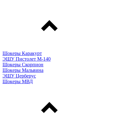
Шокеры Каракурт
ЭШУ Пистолет М-140
Шокеры Скорпион
Шокеры Мальвина
ЭШУ Церберус
Шокеры МВД