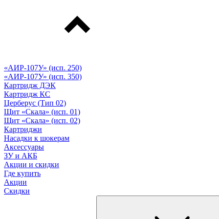
«АИР-107У» (исп. 250)
«АИР-107У» (исп. 350)
Картридж ДЭК
Картридж КС
Церберус (Тип 02)
Щит «Скала» (исп. 01)
Щит «Скала» (исп. 02)
Картриджи
Насадки к шокерам
Аксессуары
ЗУ и АКБ
Акции и скидки
Где купить
Акции
Скидки