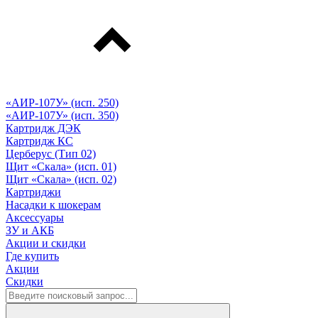
«АИР-107У» (исп. 250)
«АИР-107У» (исп. 350)
Картридж ДЭК
Картридж КС
Церберус (Тип 02)
Щит «Скала» (исп. 01)
Щит «Скала» (исп. 02)
Картриджи
Насадки к шокерам
Аксессуары
ЗУ и АКБ
Акции и скидки
Где купить
Акции
Скидки