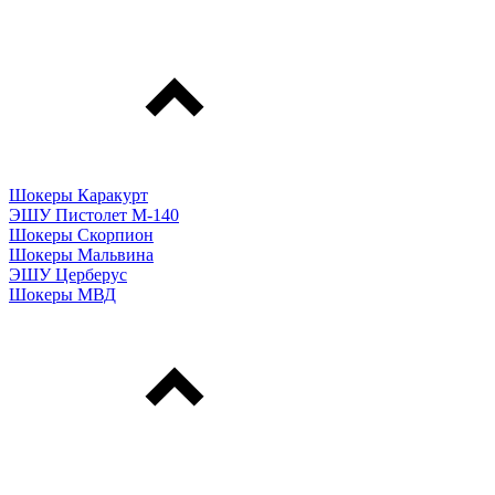
Шокеры Каракурт
ЭШУ Пистолет М-140
Шокеры Скорпион
Шокеры Мальвина
ЭШУ Церберус
Шокеры МВД