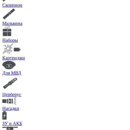
Скорпион
Мальвина
Наборы
Картриджи
Для МВД
Церберус
Насадки
ЗУ и АКБ