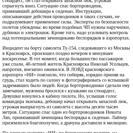
стюардесс, он стал открывать запасной люк, угрожая
спрыгнуть вниз. Ситуацию спас бортпроводник,
привязавший дебошира к сиденью. Инструкции,
описывающие действия проводников в таких случаях, не
подразумевают применение силы. Эксперты по безопасности
полетов убеждены: во время подобных ЧП нужны наручники,
дубинки и
электрошок
. Кроме того, надо усиливать контроль
над потенциальными зачинщиками беспорядков в аэропортах.
Инцидент на борту самолета Ту-154, следовавшего из Москвы
в Красноярск, произошел поздно вечером в минувшее
воскресенье. В тот момент, когда большинство пассажиров
уже спали, 40-летний житель Красноярска Николай Усольцев,
напротив, внезапно оживился. В ЛОВД красноярского
аэропорта «НИ» пояснили, что сибиряк, изрядно приняв на
грудь, стал ходить по салону и фотографировать со вспышкой
задремавших было людей. Когда бортпроводники сделали ему
замечание, мужчина бросился с кулаками на стюардесс.
Девушки кинулись в кабину пилота. Но, услышав голос
командира экипажа, дебошир начал открывать запасной люк,
угрожая выпрыгнуть из самолета с высоты десяти тысяч
метров. Ситуацию спас один из бортпроводников Никита
Лях, привязавший зачинщика беспорядка к сиденью. Лайнер
приземлился благополучно, а драчуна доставили в милицию.
По данным эксперта «НИ» по безопасности полетов, на