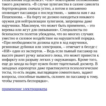
такого документа. «В случае хулиганства в салоне самолета
бортпроводник сначала устно, а потом и письменно
оповещает пассажира о последствиях, – заявила нам г-жа
Пешехонова. – На борту не должно находиться никакого
оружия для нейтрализации хулиганов, запрещены даже
наручники. Максимум, что может быть применено, – это
веревка или жгут для связывания». Специалисты по
безопасности полетов убеждены, что во многих случаях
уместно и силовое воздействие на нарушителей порядка.
«При необходимости должны идти в ход наручники,
резиновые дубинки или
электрошок
, – отмечает в беседе с
«НИ» один из экспертов. – Ведь если пьяный пассажир на
высоте рванет ручку запасного люка, это может привести к
инфаркту или разрыву легких у окружающих. Кроме того,
еще до захода на борт нужен более тщательный досмотр. В
западных аэропортах даже практикуются психологические
тесты, то есть людям, выглядящим сомнительно, задают
вопросы, способные выявить, склонен ли пассажир к тому,
чтобы учинить беспорядки».
применение электрошокера