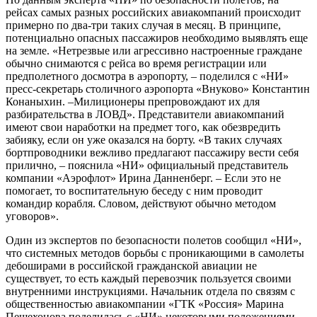
рейсах самых разных российских авиакомпаний происходит
примерно по два-три таких случая в месяц. В принципе,
потенциально опасных пассажиров необходимо выявлять еще
на земле. «Нетрезвые или агрессивно настроенные граждане
обычно снимаются с рейса во время регистрации или
предполетного досмотра в аэропорту, – поделился с «НИ»
пресс-секретарь столичного аэропорта «Внуково» Константин
Конаныхин. –Милиционеры препровождают их для
разбирательства в ЛОВД». Представители авиакомпаний
имеют свои наработки на предмет того, как обезвредить
забияку, если он уже оказался на борту. «В таких случаях
бортпроводники вежливо предлагают пассажиру вести себя
прилично, – пояснила «НИ» официальный представитель
компании «Аэрофлот» Ирина Данненберг. – Если это не
помогает, то воспитательную беседу с ним проводит
командир корабля. Словом, действуют обычно методом
уговоров».
Один из экспертов по безопасности полетов сообщил «НИ»,
что системных методов борьбы с проникающими в самолеты
дебоширами в российской гражданской авиации не
существует, то есть каждый перевозчик пользуется своими
внутренними инструкциями. Начальник отдела по связям с
общественностью авиакомпании «ГТК «Россия» Марина
Пешехонова поделилась с «НИ» некоторыми положениями