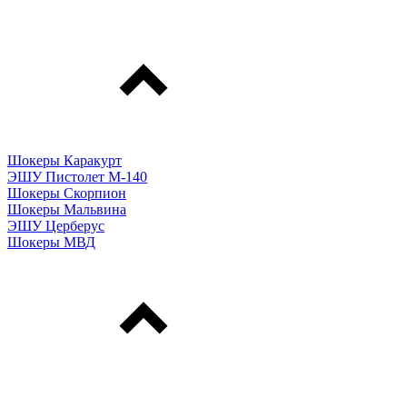
Шокеры Каракурт
ЭШУ Пистолет М-140
Шокеры Скорпион
Шокеры Мальвина
ЭШУ Церберус
Шокеры МВД