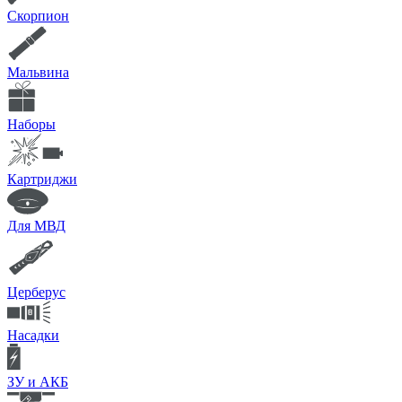
Скорпион
Мальвина
Наборы
Картриджи
Для МВД
Церберус
Насадки
ЗУ и АКБ