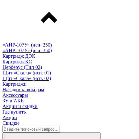
«АИР-107У» (исп. 250)
«АИР-107У» (исп. 350)
Картридж ДЭК
Картридж КС
Церберус (Тип 02)
Щит «Скала» (исп. 01)
Щит «Скала» (исп. 02)
Картриджи
Насадки к шокерам
Аксессуары
ЗУ и АКБ
Акции и скидки
Где купить
Акции
Скидки