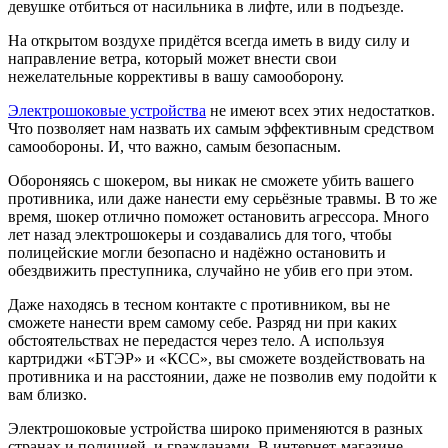
девушке отбиться от насильника в лифте, или в подъезде.
На открытом воздухе придётся всегда иметь в виду силу и
направление ветра, который может внести свои
нежелательные коррективы в вашу самооборону.
Электрошоковые устройства
не имеют всех этих недостатков.
Что позволяет нам назвать их самым эффективным средством
самообороны. И, что важно, самым безопасным.
Обороняясь с шокером, вы никак не сможете убить вашего
противника, или даже нанести ему серьёзные травмы. В то же
время, шокер отлично поможет остановить агрессора. Много
лет назад электрошокеры и создавались для того, чтобы
полицейские могли безопасно и надёжно остановить и
обездвижить преступника, случайно не убив его при этом.
Даже находясь в тесном контакте с противником, вы не
сможете нанести врем самому себе. Разряд ни при каких
обстоятельствах не передастся через тело. А используя
картриджи «БТЭР» и «КСС», вы сможете воздействовать на
противника и на расстоянии, даже не позволив ему подойти к
вам близко.
Электрошоковые устройства широко применяются в разных
странах и полицией, и гражданами. В интернет-магазине