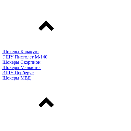
Шокеры Каракурт
ЭШУ Пистолет М-140
Шокеры Скорпион
Шокеры Мальвина
ЭШУ Церберус
Шокеры МВД