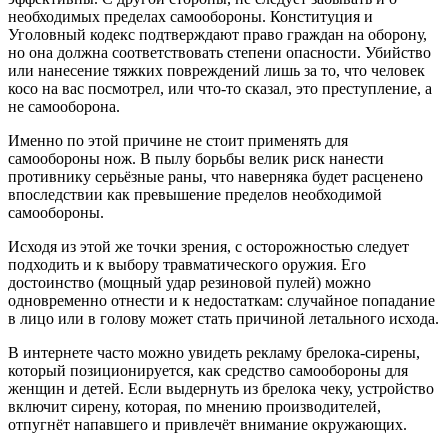
необходимых пределах самообороны. Конституция и
Уголовный кодекс подтверждают право граждан на оборону,
но она должна соответствовать степени опасности. Убийство
или нанесение тяжких повреждений лишь за то, что человек
косо на вас посмотрел, или что-то сказал, это преступление, а
не самооборона.
Именно по этой причине не стоит применять для
самообороны нож. В пылу борьбы велик риск нанести
противнику серьёзные раны, что наверняка будет расценено
впоследствии как превышение пределов необходимой
самообороны.
Исходя из этой же точки зрения, с осторожностью следует
подходить и к выбору травматического оружия. Его
достоинство (мощный удар резиновой пулей) можно
одновременно отнести и к недостаткам: случайное попадание
в лицо или в голову может стать причиной летального исхода.
В интернете часто можно увидеть рекламу брелока-сирены,
который позиционируется, как средство самообороны для
женщин и детей. Если выдернуть из брелока чеку, устройство
включит сирену, которая, по мнению производителей,
отпугнёт напавшего и привлечёт внимание окружающих.