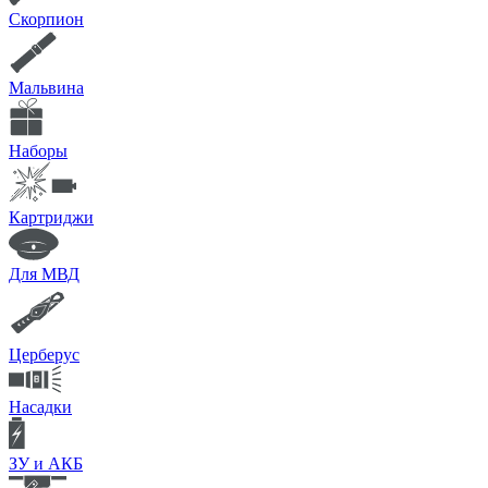
Скорпион
Мальвина
Наборы
Картриджи
Для МВД
Церберус
Насадки
ЗУ и АКБ