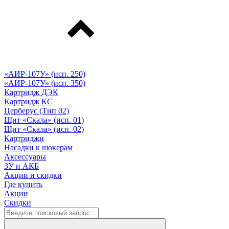
«АИР-107У» (исп. 250)
«АИР-107У» (исп. 350)
Картридж ДЭК
Картридж КС
Церберус (Тип 02)
Щит «Скала» (исп. 01)
Щит «Скала» (исп. 02)
Картриджи
Насадки к шокерам
Аксессуары
ЗУ и АКБ
Акции и скидки
Где купить
Акции
Скидки