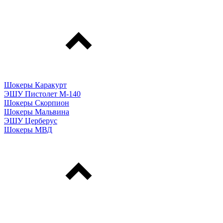
Шокеры Каракурт
ЭШУ Пистолет М-140
Шокеры Скорпион
Шокеры Мальвина
ЭШУ Церберус
Шокеры МВД