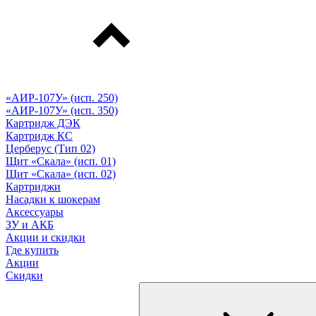
«АИР-107У» (исп. 250)
«АИР-107У» (исп. 350)
Картридж ДЭК
Картридж КС
Церберус (Тип 02)
Щит «Скала» (исп. 01)
Щит «Скала» (исп. 02)
Картриджи
Насадки к шокерам
Аксессуары
ЗУ и АКБ
Акции и скидки
Где купить
Акции
Скидки