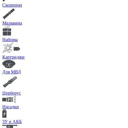
Скорпион
Мальвина
Наборы
Картриджи
Для МВД
Церберус
Насадки
ЗУ и АКБ