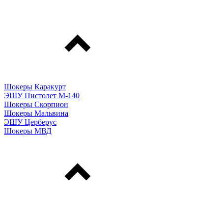
Шокеры Каракурт
ЭШУ Пистолет М-140
Шокеры Скорпион
Шокеры Мальвина
ЭШУ Церберус
Шокеры МВД