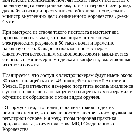
парализующим электрошокером, или «тэйзеров» (Taser guns),
для нейтрализации преступников, объявила в понедельник
министр внутренних дел Соединенного Королевства Джеки
Смит.
При выстреле из ствола такого пистолета вылетают два
провода с контактами, которые поражают человека
электрическим разрядом в 50 тысяч вольт и временно
парализуют его. Каждое использование «тэйзера»
фиксируется встроенным микропроцессором и маркируется
специальными номерными дисками-конфетти, вылетающими
из ствола оружия.
Планируется, что доступ к электрошокерам будут иметь около
30 тысяч полицейских из 43 полицейских служб Англии и
Уэльса. Правительство намерено потратить восемь миллионов
фунтов стерлингов на оснащение полицейских «тэйзерами» и
обучение их обращению с этим видом оружия.
«Я горжусь тем, что полиция нашей страны - одна из
немногих в мире, которая не носит огнестрельного оружия на
регулярной основе, и я хочу, чтобы подобная практика
продолжалась»
, - отметила глава МВД Соединенного
Королевства.