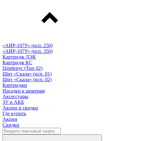
«АИР-107У» (исп. 250)
«АИР-107У» (исп. 350)
Картридж ДЭК
Картридж КС
Церберус (Тип 02)
Щит «Скала» (исп. 01)
Щит «Скала» (исп. 02)
Картриджи
Насадки к шокерам
Аксессуары
ЗУ и АКБ
Акции и скидки
Где купить
Акции
Скидки