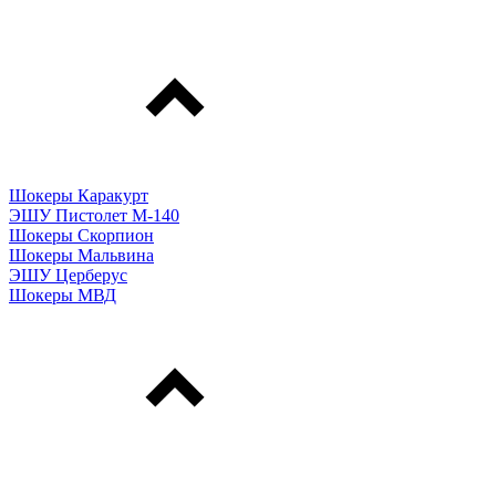
Шокеры Каракурт
ЭШУ Пистолет М-140
Шокеры Скорпион
Шокеры Мальвина
ЭШУ Церберус
Шокеры МВД