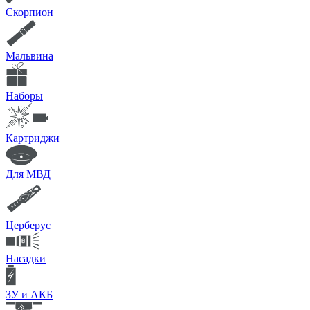
Скорпион
Мальвина
Наборы
Картриджи
Для МВД
Церберус
Насадки
ЗУ и АКБ