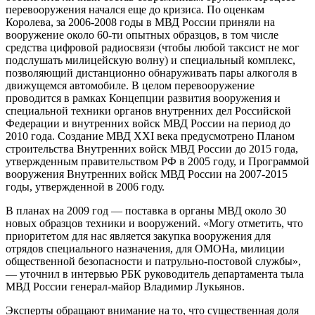
перевооружения начался еще до кризиса. По оценкам
Королева, за 2006-2008 годы в МВД России приняли на
вооружение около 60-ти опытных образцов, в том числе
средства цифровой радиосвязи (чтобы любой таксист не мог
подслушать милицейскую волну) и специальный комплекс,
позволяющий дистанционно обнаруживать пары алкоголя в
движущемся автомобиле. В целом перевооружение
проводится в рамках Концепции развития вооружения и
специальной техники органов внутренних дел Российской
Федерации и внутренних войск МВД России на период до
2010 года. Создание МВД XXI века предусмотрено Планом
строительства Внутренних войск МВД России до 2015 года,
утвержденным правительством РФ в 2005 году, и Программой
вооружения Внутренних войск МВД России на 2007-2015
годы, утвержденной в 2006 году.
В планах на 2009 год — поставка в органы МВД около 30
новых образцов техники и вооружений. «Могу отметить, что
приоритетом для нас является закупка вооружения для
отрядов специального назначения, для ОМОНа, милиции
общественной безопасности и патрульно-постовой службы»,
— уточнил в интервью РБК руководитель департамента тыла
МВД России генерал-майор Владимир Лукьянов.
Эксперты обращают внимание на то, что существенная доля