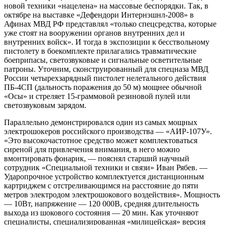
новой техники «нацелена» на массовые беспорядки. Так, в
октябре на выставке «Дефендори Интернэшнл-2008» в
Афинах МВД РФ представлял «только спецсредства, которые
уже стоят на вооружении органов внутренних дел и
внутренних войск». И тогда в экспозиции к бесствольному
пистолету в боекомплекте прилагались травматические
боеприпасы, светозвуковые и сигнальные осветительные
патроны. Уточним, сконструированный для спецназа МВД
России четырехзарядный пистолет нeлетального действия
ПБ-4СП (дальность поражения до 50 м) мощнее обычной
«Осы» и стреляет 15-граммовой резиновой пулей или
светозвуковым зарядом.
Параллельно демонстрировался один из самых мощных
электрошокеров российского производства — «АИР-107У».
«Это высокочастотное средство может комплектоваться
сиреной для привлечения внимания, в него можно
вмонтировать фонарик, — пояснял старший научный
сотрудник «Специальной техники и связи» Иван Рябев. —
Ударопрочное устройство комплектуется дистанционным
картриджем с отстреливающимся на расстояние до пяти
метров электродом электрошокового воздействия». Мощность
— 10Вт, напряжение — 120 000В, средняя длительность
выхода из шокового состояния — 20 мин. Как уточняют
специалисты, специализированная «милицейская» версия