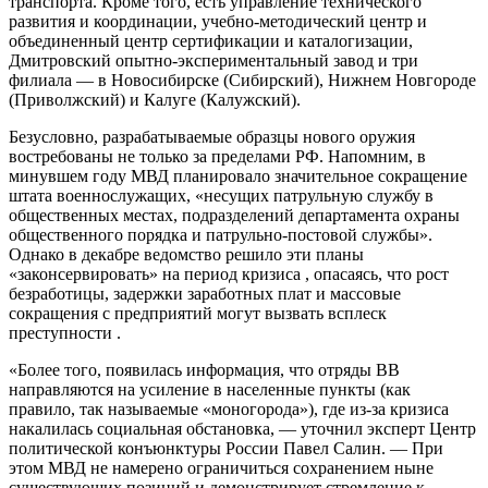
транспорта. Кроме того, есть управление технического
развития и координации, учебно-методический центр и
объединенный центр сертификации и каталогизации,
Дмитровский опытно-экспериментальный завод и три
филиала — в Новосибирске (Сибирский), Нижнем Новгороде
(Приволжский) и Калуге (Калужский).
Безусловно, разрабатываемые образцы нового оружия
востребованы не только за пределами РФ. Напомним, в
минувшем году МВД планировало значительное сокращение
штата военнослужащих, «несущих патрульную службу в
общественных местах, подразделений департамента охраны
общественного порядка и патрульно-постовой службы».
Однако в декабре ведомство решило эти планы
«законсервировать» на период кризиса , опасаясь, что рост
безработицы, задержки заработных плат и массовые
сокращения с предприятий могут вызвать всплеск
преступности .
«Более того, появилась информация, что отряды ВВ
направляются на усиление в населенные пункты (как
правило, так называемые «моногорода»), где из-за кризиса
накалилась социальная обстановка, — уточнил эксперт Центр
политической конъюнктуры России Павел Салин. — При
этом МВД не намерено ограничиться сохранением ныне
существующих позиций и демонстрирует стремление к