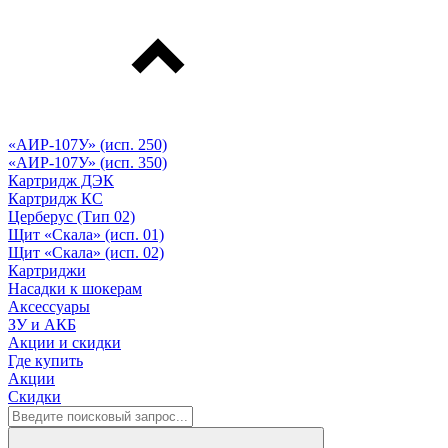
«АИР-107У» (исп. 250)
«АИР-107У» (исп. 350)
Картридж ДЭК
Картридж КС
Церберус (Тип 02)
Щит «Скала» (исп. 01)
Щит «Скала» (исп. 02)
Картриджи
Насадки к шокерам
Аксессуары
ЗУ и АКБ
Акции и скидки
Где купить
Акции
Скидки