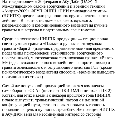
На завершающемся 26 февраля в Абу-Даби (ОАЭ) IX
Международном салоне вооружений и военной техники
«Айдекс-2009» ФГУП ФНПЦ «НИИ прикладной химии»
(НИИПХ) представило ряд новинок оружия нелетального
действия. В частности, дымовые, светозвукового,
раздражающего и комбинированного воздействия ручные
гранаты и выстрелы к подствольным гранатометам.
Среди выпускаемой НИИПХ продукции — стационарная
светозвуковая граната «Пламя» и ручная светозвуковая
граната «Заря-2» (изделия, предназначенные «для временного
подавления психоволевой устойчивости вооруженного
преступника»), многоочаговая светозвуковая граната «Взлет-
М» («для психологического воздействия на противника») и
граната ослепляющего и оглушающего действия ГСЗ (кроме
психологического воздействия способна «временно выводить
противника из строя»).
Самой же популярной продукцией являются комплексы
самообороны «ОСА» (пистолет ПБ-4-1МЛ и пистолет ПБ-2).
Кстати, для этих изделий с декабря прошлого года НИИПХ
начало выпускать травматический патрон с измененной
конфигурацией пули, «что позволяет повысить точность
попадания в цель и кучность стрельбы». Экспозиция НИИПХ
в Абу-Даби вызвала несомненный интерес со стороны