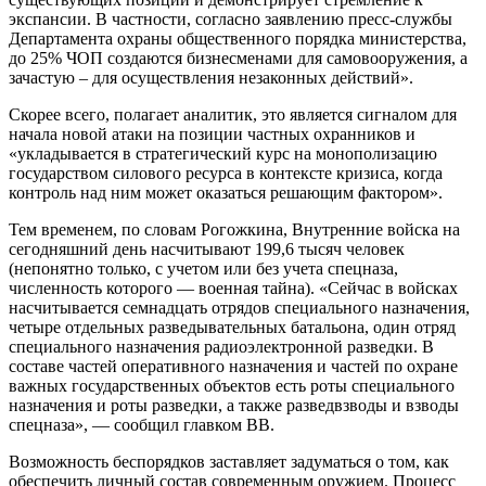
экспансии. В частности, согласно заявлению пресс-службы
Департамента охраны общественного порядка министерства,
до 25% ЧОП создаются бизнесменами для самовооружения, а
зачастую – для осуществления незаконных действий».
Скорее всего, полагает аналитик, это является сигналом для
начала новой атаки на позиции частных охранников и
«укладывается в стратегический курс на монополизацию
государством силового ресурса в контексте кризиса, когда
контроль над ним может оказаться решающим фактором».
Тем временем, по словам Рогожкина, Внутренние войска на
сегодняшний день насчитывают 199,6 тысяч человек
(непонятно только, с учетом или без учета спецназа,
численность которого — военная тайна). «Сейчас в войсках
насчитывается семнадцать отрядов специального назначения,
четыре отдельных разведывательных батальона, один отряд
специального назначения радиоэлектронной разведки. В
составе частей оперативного назначения и частей по охране
важных государственных объектов есть роты специального
назначения и роты разведки, а также разведвзводы и взводы
спецназа», — сообщил главком ВВ.
Возможность беспорядков заставляет задуматься о том, как
обеспечить личный состав современным оружием. Процесс