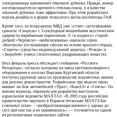
электрошокера напоминает обычную дубинку. Правда, шокер
изготавливается из прочного стекловолокна, и в качестве
обычной дубинки тоже эффективен. При этом разработана
версия дизайна и в форме полосатого жезла инспектора ГАИ.
Кроме того, на вооружении МВД уже «стоят» светозвуковые
гранаты «Свирель» с 3-секундным мощнейшим акустическим
ударом по барабанным перепонкам. А «в подмогу» старой-
доброй «Черемухе» «мобилизованы» аэрозоли серии
«Контроль» (оглушающие смесью на основе красного перца),
«Сирень» (средство индивидуальной защиты), «Резеда» и
«Зверобой» (смесь слезоточивых раздражающих веществ).
Весь февраль пресса обсуждает сообщение «Русского
Репортера», согласно которому на завод противопожарного
оборудования в поселке Варгаши Курганской области
поступил крупный заказ по производству водометных машин
для разгона демонстрантов. Разработаны три модели таких
машин: на базе автомобилей «Урал», «КамАЗ» и «Газель». По
версии журнала, образцом для разработки выступили
израильские водометы МАХТАЗ. «В 2005 году российское
правительство закупило в Израиле несколько МАХТАЗов
(«мехонат атаза» – «разбрызгивающая машина»), однако до
сего дня они так и не применялись», — уточняется на одном
из рускоязычных израильских сайтов.