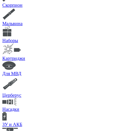
Скорпион
Мальвина
Наборы
Картриджи
Для МВД
Церберус
Насадки
ЗУ и АКБ