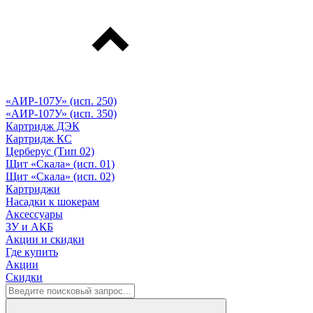
«АИР-107У» (исп. 250)
«АИР-107У» (исп. 350)
Картридж ДЭК
Картридж КС
Церберус (Тип 02)
Щит «Скала» (исп. 01)
Щит «Скала» (исп. 02)
Картриджи
Насадки к шокерам
Аксессуары
ЗУ и АКБ
Акции и скидки
Где купить
Акции
Скидки