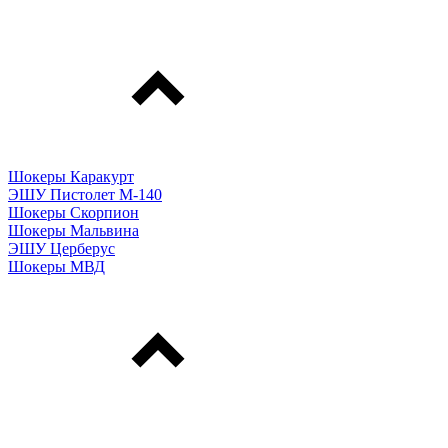
Шокеры Каракурт
ЭШУ Пистолет М-140
Шокеры Скорпион
Шокеры Мальвина
ЭШУ Церберус
Шокеры МВД